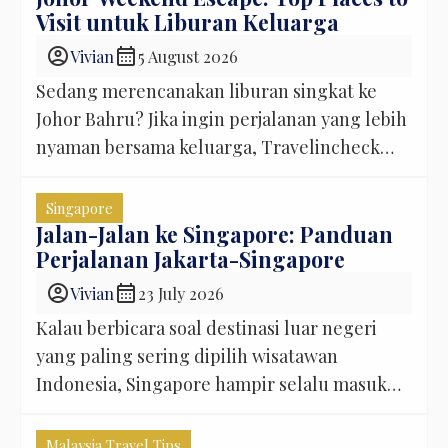
Visit untuk Liburan Keluarga
account_circle
calendar_month
Vivian
5 August 2026
Sedang merencanakan liburan singkat ke
Johor Bahru? Jika ingin perjalanan yang lebih
nyaman bersama keluarga, Travelincheck
siap membantu dengan layanan private
charter dan transfer Singapore–Johor Bahru.
Singapore
Anda bisa menikmati perjalanan tanpa repot
Jalan-Jalan ke Singapore: Panduan
Perjalanan Jakarta-Singapore
mengatur perpindahan transportasi,
sehingga waktu liburan lebih banyak
account_circle
calendar_month
Vivian
23 July 2026
dihabiskan untuk menikmati momen
Kalau berbicara soal destinasi luar negeri
bersama orang tersayang. Johor Weekend
yang paling sering dipilih wisatawan
Escape: Tempat Terbaik yang Wajib
Indonesia, Singapore hampir selalu masuk
Dikunjungi […]
dalam daftar teratas. Bukan hanya karena
lokasinya dekat dari Jakarta, tetapi juga
Malaysia Travel Tips