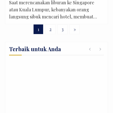
Saat merencanakan liburan ke Singapore
bukan sekadar tempat berburu foto cantik.
atau Kuala Lumpur, kebanyakan orang
[…]
langsung sibuk mencari hotel, membuat
daftar tempat wisata, atau menentukan
1
2
3
»
destinasi kuliner yang ingin dicoba. Semua
itu memang penting, tetapi ada satu hal yang
sering terlupakan, yaitu menyesuaikan
Terbaik untuk Anda
itinerary dengan jam kedatangan pesawat.
Padahal, waktu pesawat mendarat bisa
sangat menentukan bagaimana hari pertama
liburan Anda […]