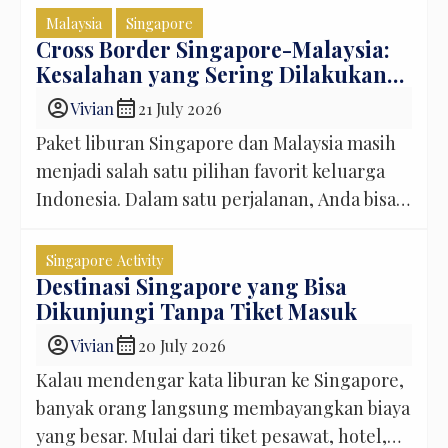
menjadi momen favorit wisatawan Indonesia
Malaysia
Singapore
untuk berburu diskon dari berbagai merek
Cross Border Singapore-Malaysia:
Kesalahan yang Sering Dilakukan
terkenal. Namun sebenarnya, pengalaman
Wisatawan!
belanja di Singapore tidak berhenti di sana.
account_circle
calendar_month
Vivian
21 July 2026
Beberapa tahun terakhir, Singapore semakin
Paket liburan Singapore dan Malaysia masih
sering menghadirkan berbagai festival retail
menjadi salah satu pilihan favorit keluarga
[…]
Indonesia. Dalam satu perjalanan, Anda bisa
menikmati suasana kota modern di
Singapore, lalu melanjutkan liburan ke Johor
Singapore Activity
Bahru, Kuala Lumpur, atau Genting
Destinasi Singapore yang Bisa
Dikunjungi Tanpa Tiket Masuk
Highlands tanpa harus naik pesawat lagi.
Sekilas memang terdengar mudah. Jarak
account_circle
calendar_month
Vivian
20 July 2026
Singapore dan Malaysia sangat dekat
Kalau mendengar kata liburan ke Singapore,
sehingga banyak orang berpikir proses […]
banyak orang langsung membayangkan biaya
yang besar. Mulai dari tiket pesawat, hotel,