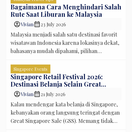
karena negara ini menawarkan pengalaman
Bagaimana Cara Menghindari Salah
Rute Saat Liburan ke Malaysia
liburan yang nyaman untuk semua anggota
keluarga, mulai dari anak-anak hingga orang
account_circle
calendar_month
Vivian
23 July 2026
tua. Dalam waktu kurang dari dua jam
Malaysia menjadi salah satu destinasi favorit
penerbangan, Anda sudah […]
wisatawan Indonesia karena lokasinya dekat,
bahasanya mudah dipahami, pilihan
wisatanya lengkap, dan cocok dikunjungi
bersama keluarga. Banyak orang mengira
Singapore Events
liburan ke Malaysia akan berjalan tanpa
Singapore Retail Festival 2026:
Destinasi Belanja Selain Great
hambatan karena sistem transportasinya
Singapore Sale
sudah modern dan petunjuk jalannya cukup
account_circle
calendar_month
Vivian
21 July 2026
jelas. Namun, setelah tiba di sana, tidak
Kalau mendengar kata belanja di Singapore,
sedikit wisatawan yang baru menyadari
kebanyakan orang langsung teringat dengan
bahwa menyusun […]
Great Singapore Sale (GSS). Memang tidak
bisa dipungkiri, event tersebut sudah lama