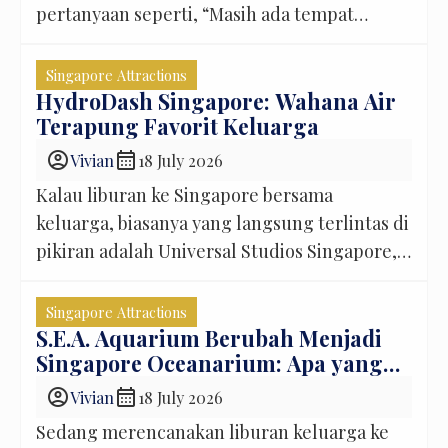
pertanyaan seperti, “Masih ada tempat
menarik selain Menara Petronas atau Batu
Caves?” Jawabannya, tentu ada. Bahkan,
Singapore Attractions
jumlahnya cukup banyak. Di balik gedung-
HydroDash Singapore: Wahana Air
Terapung Favorit Keluarga
gedung pencakar langit dan pusat
perbelanjaan yang selalu ramai, Kuala
account_circle
calendar_month
Vivian
18 July 2026
Lumpur menyimpan banyak sudut menarik
Kalau liburan ke Singapore bersama
yang belum banyak diketahui wisatawan. Ada
keluarga, biasanya yang langsung terlintas di
taman […]
pikiran adalah Universal Studios Singapore,
Gardens by the Bay, atau Marina Bay Sands.
Padahal, ada satu tempat seru di Sentosa
Singapore Attractions
yang sering bikin anak-anak susah diajak
S.E.A. Aquarium Berubah Menjadi
Singapore Oceanarium: Apa yang
pulang, yaitu HydroDash Singapore.
Berubah?
Bayangkan sebuah arena bermain raksasa
account_circle
calendar_month
Vivian
18 July 2026
yang mengapung di atas laut. Anak-anak bisa
Sedang merencanakan liburan keluarga ke
berlari, memanjat, […]