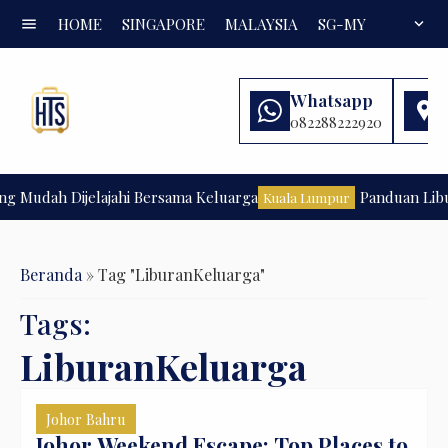
menu
HOME
SINGAPORE
MALAYSIA
SG-MY
FAQ
expand_more
Whatsapp
082288222920
g Mudah Dijelajahi Bersama Keluarga
Panduan Libur
Kuala Lumpur
Beranda
»
Tag "LiburanKeluarga"
Tags:
LiburanKeluarga
Johor Bahru
Johor Weekend Escape: Top Places to