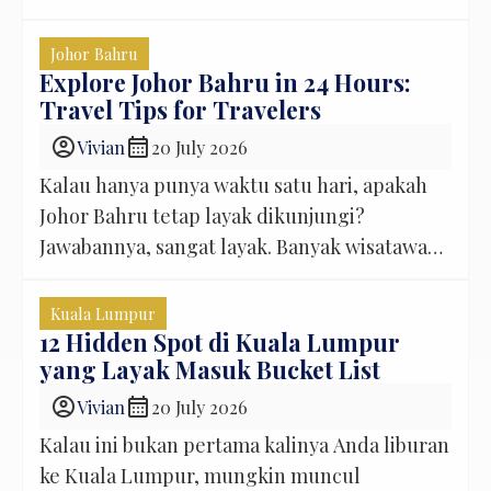
sampai tiket masuk berbagai atraksi populer
yang memang cukup menguras anggaran.
Johor Bahru
Padahal, setelah beberapa kali berkunjung ke
Explore Johor Bahru in 24 Hours:
Travel Tips for Travelers
Singapore, saya justru menyadari satu hal
yang sering terlewat oleh wisatawan. Tidak
account_circle
calendar_month
Vivian
20 July 2026
semua pengalaman terbaik di kota ini harus
Kalau hanya punya waktu satu hari, apakah
dibayar […]
Johor Bahru tetap layak dikunjungi?
Jawabannya, sangat layak. Banyak wisatawan
Indonesia menganggap Johor Bahru
hanyalah kota persinggahan sebelum atau
Kuala Lumpur
sesudah liburan di Singapore. Padahal, kota
12 Hidden Spot di Kuala Lumpur
yang Layak Masuk Bucket List
ini punya banyak tempat menarik yang bisa
dinikmati dalam waktu singkat. Mulai dari
account_circle
calendar_month
Vivian
20 July 2026
kawasan heritage yang penuh cerita, pusat
Kalau ini bukan pertama kalinya Anda liburan
belanja modern, hingga kuliner […]
ke Kuala Lumpur, mungkin muncul