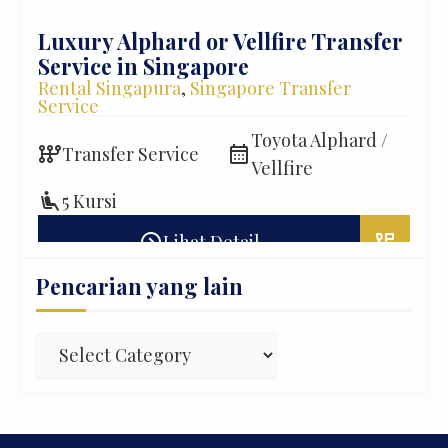
Luxury Alphard or Vellfire Transfer
BYD
Service in Singapore
Pro
Rental Singapura
,
Singapore Transfer
Ren
Service
Ser
auto_transmission
ss
Toyota Alphard /
T
auto_transmission
calendar_month
Transfer Service
Vellfire
airline_seat_recline_extra
3
airline_seat_recline_extra
5 Kursi
erm_phone_msg
expand_circle_right
perm_phone_msg
Lihat Detail
Pencarian yang lain
Pencarian
yang
lain