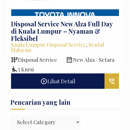
Disposal Service New Alza Full Day
Dis
di Kuala Lumpur – Nyaman &
HiA
Fleksibel
To
Kuala Lumpur Disposal Service
,
Rental
Ren
Malaysia
Ser
auto_transmission
calendar_month
Disposal Service
New Alza / Setara
auto_transmission
D
airline_seat_recline_extra
5 Kursi
local_gas_station
B
expand_circle_right
perm_phone_msg
Lihat Detail
Pencarian yang lain
Pencarian
yang