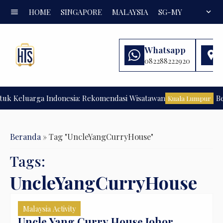
menu
HOME
SINGAPORE
MALAYSIA
SG-MY
FAQ
expand_more
Whatsapp
082288222920
uk Keluarga Indonesia: Rekomendasi Wisatawan
Ber
Kuala Lumpur
Beranda
»
Tag "UncleYangCurryHouse"
Tags:
UncleYangCurryHouse
Malaysia Activity
Uncle Yang Curry House Johor