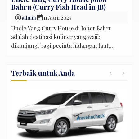
Bahru (Curry Fish Head in JB)
account_circle
calendar_month
admin
11 April 2025
Uncle Yang Curry House di Johor Bahru
adalah destinasi kuliner yang wajib
dikunjungi bagi pecinta hidangan laut,
terutama Kari Kepala Ikan yang menjadi
andalannya. Restoran ini menawarkan
perpaduan sempurna antara cita rasa
Terbaik untuk Anda
tradisional dan suasana yang nyaman,
menjadikannya pilihan tepat bagi wisatawan
Indonesia yang berkunjung ke Malaysia.
Keunikan Kari Kepala Ikan di Uncle Yang
Curry […]