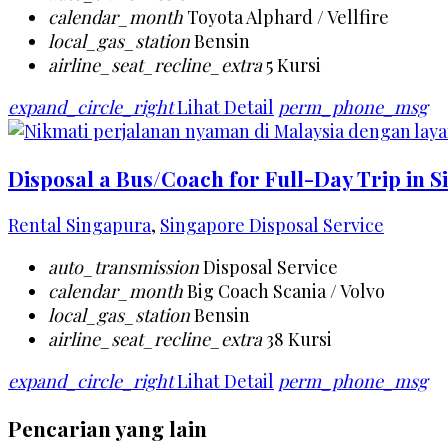
calendar_month
Toyota Alphard / Vellfire
local_gas_station
Bensin
airline_seat_recline_extra
5 Kursi
expand_circle_right
Lihat Detail
perm_phone_msg
Disposal a Bus/Coach for Full-Day Trip in 
Rental Singapura
,
Singapore Disposal Service
auto_transmission
Disposal Service
calendar_month
Big Coach Scania / Volvo
local_gas_station
Bensin
airline_seat_recline_extra
38 Kursi
expand_circle_right
Lihat Detail
perm_phone_msg
Pencarian yang lain