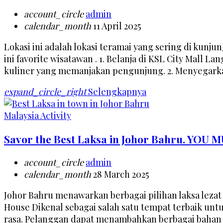
account_circle
admin
calendar_month
11 April 2025
Lokasi ini adalah lokasi teramai yang sering di kun
ini favorite wisatawan . 1. Belanja di KSL City Mall 
kuliner yang memanjakan pengunjung.​ 2. Menyegark
expand_circle_right
Selengkapnya
Malaysia Activity
Savor the Best Laksa in Johor Bahru. YOU 
account_circle
admin
calendar_month
28 March 2025
Johor Bahru menawarkan berbagai pilihan laksa lezat 
House Dikenal sebagai salah satu tempat terbaik unt
rasa. Pelanggan dapat menambahkan berbagai bahan s