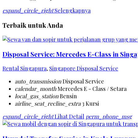
expand_circle_right
Selengkapnya
Terbaik untuk Anda
Disposal Service: Mercedes E-Class in Sing
Rental Singapura
,
Singapore Disposal Service
auto_transmission
Disposal Service
calendar_month
Mercedes E - Class / Setara
local_gas_station
Bensin
airline_seat_recline_extra
3 Kursi
expand_circle_right
Lihat Detail
perm_phone_msg