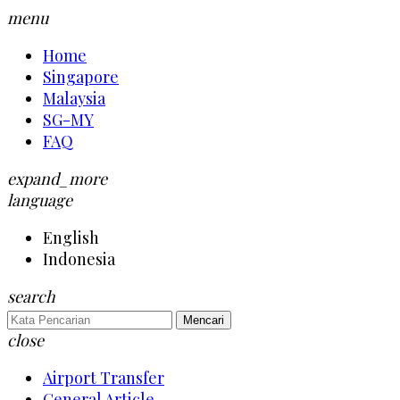
menu
Home
Singapore
Malaysia
SG-MY
FAQ
expand_more
language
English
Indonesia
search
Mencari
close
Airport Transfer
General Article