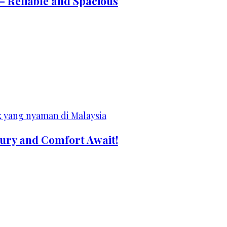
– Reliable and Spacious
xury and Comfort Await!