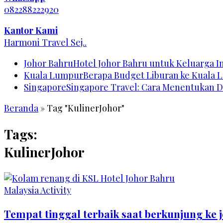
082288222920
Kantor Kami
Harmoni Travel Sej..
Johor Bahru
Hotel Johor Bahru untuk Keluarga 
Kuala Lumpur
Berapa Budget Liburan ke Kuala 
Singapore
Singapore Travel: Cara Menentukan D
Beranda
»
Tag "KulinerJohor"
Tags:
KulinerJohor
Malaysia Activity
Tempat tinggal terbaik saat berkunjung ke 