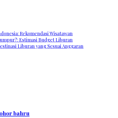
Indonesia: Rekomendasi Wisatawan
Lumpur?: Estimasi Budget Liburan
estinasi Liburan yang Sesuai Anggaran
johor bahru