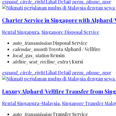
expand_circle_right
Lihat Detail
perm_phone_msg
Charter Service in Singapore with Alphard/V
Rental Singapura
,
Singapore Disposal Service
auto_transmission
Disposal Service
calendar_month
Toyota Alphard / Vellfire
local_gas_station
Bensin
airline_seat_recline_extra
5 Kursi
expand_circle_right
Lihat Detail
perm_phone_msg
Luxury Alphard/Vellfire Transfer from Sing
Rental Singapura-Malaysia
,
Singapore Transfer Malay
auto_transmission
Transfer Service