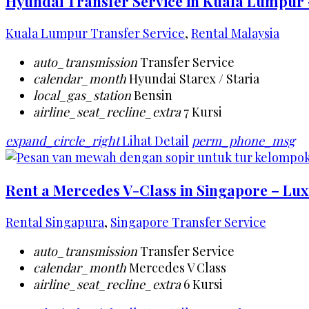
Hyundai Transfer Service in Kuala Lumpur 
Kuala Lumpur Transfer Service
,
Rental Malaysia
auto_transmission
Transfer Service
calendar_month
Hyundai Starex / Staria
local_gas_station
Bensin
airline_seat_recline_extra
7 Kursi
expand_circle_right
Lihat Detail
perm_phone_msg
Rent a Mercedes V-Class in Singapore – Lu
Rental Singapura
,
Singapore Transfer Service
auto_transmission
Transfer Service
calendar_month
Mercedes V Class
airline_seat_recline_extra
6 Kursi