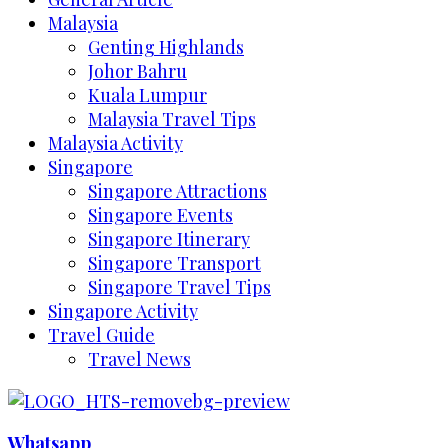
Malaysia
Genting Highlands
Johor Bahru
Kuala Lumpur
Malaysia Travel Tips
Malaysia Activity
Singapore
Singapore Attractions
Singapore Events
Singapore Itinerary
Singapore Transport
Singapore Travel Tips
Singapore Activity
Travel Guide
Travel News
Whatsapp