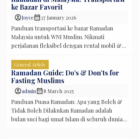
ke Bazar Favorit
account_circle
calendar_month
Joyce
27 January 2026
Panduan transportasi ke bazar Ramadan
Malaysia untuk WNI Muslim. Nikmati
perjalanan fleksibel dengan rental mobil &
supir TravelinCheck.
Ramadan di Malaysia
Setiap bulan Ramadan, Malaysia berubah
General Article
menjadi surga kuliner Muslim. Ratusan bazar
Ramadan Guide: Do’s & Don’ts for
Fasting Muslims
Ramadan bermunculan di Kuala Lumpur,
Selangor, hingga Johor Bahru. Bagi WNI
account_circle
calendar_month
admin
8 March 2025
Muslim yang berangkat dari Jakarta, Medan,
Panduan Puasa Ramadan: Apa yang Boleh &
Bandung, atau kota besar lainnya, […]
Tidak Boleh Dilakukan Ramadan adalah
bulan suci bagi umat Islam di seluruh dunia.
Selain menahan lapar dan haus, puasa juga
merupakan momen untuk meningkatkan