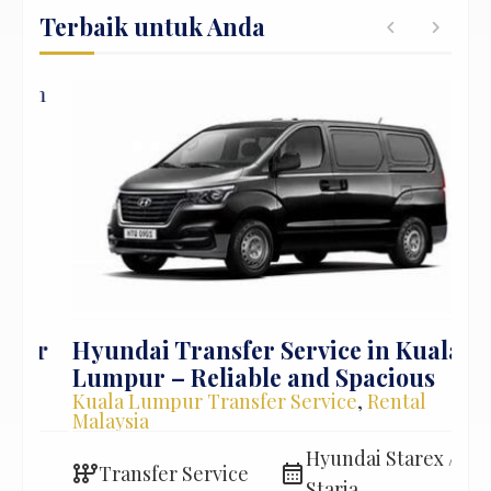
keimanan dan mendekatkan diri kepada
Terbaik untuk Anda
Allah. Namun, ada beberapa hal yang perlu
diperhatikan selama menjalankan ibadah
puasa. Berikut adalah panduan tentang apa
yang boleh […]
or
Hyundai Transfer Service in Kuala
Lux
Lumpur – Reliable and Spacious
fro
Kuala Lumpur Transfer Service
,
Rental
Ren
Malaysia
Tra
3
Hyundai Starex /
auto_transmission
calendar_month
auto_transmission
Transfer Service
T
Staria