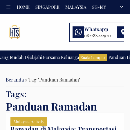
menu
HOME
SINGAPORE
MALAYSIA
SG-MY
FAQ
expand_more
Whatsapp
082288222920
ang Mudah Dijelajahi Bersama Keluarga
Panduan Lib
Kuala Lumpur
Beranda
»
Tag "Panduan Ramadan"
Tags:
Panduan Ramadan
Malaysia Activity
Ramadan di Malaysia: Transportasi