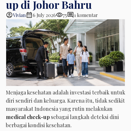
up di Johor Bahru
account_circle
calendar_month
visibility
comment
Vivian
6 July 2026
75
1 komentar
Menjaga kesehatan adalah investasi terbaik untuk
diri sendiri dan keluarga. Karena itu, tidak sedikit
masyarakat Indonesia yang rutin melakukan
medical check-up
sebagai langkah deteksi dini
berbagai kondisi kesehatan.