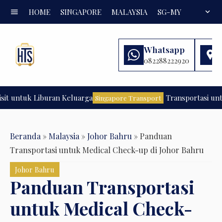
menu
HOME
SINGAPORE
MALAYSIA
SG-MY
FAQ
expand_more
Whatsapp
082288222920
tuk Liburan Keluarga
Transportasi untuk Lib
Singapore Transport
Beranda
»
Malaysia
»
Johor Bahru
»
Panduan
Transportasi untuk Medical Check-up di Johor Bahru
Johor Bahru
Panduan Transportasi
untuk Medical Check-