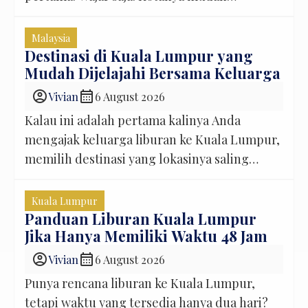
dinikmati, pilihan tempat wisata banyak,
kuliner juga tidak pernah habis untuk dicoba.
Malaysia
Tapi kalau punya waktu sedikit lebih
Destinasi di Kuala Lumpur yang
Mudah Dijelajahi Bersama Keluarga
panjang, rasanya sayang kalau perjalanan
berhenti di Kuala Lumpur saja. Ada Genting
account_circle
calendar_month
Vivian
6 August 2026
Highlands yang bisa dimasukkan ke itinerary.
Kalau ini adalah pertama kalinya Anda
Suasananya […]
mengajak keluarga liburan ke Kuala Lumpur,
memilih destinasi yang lokasinya saling
berdekatan bisa membuat perjalanan terasa
jauh lebih santai. Tidak perlu menghabiskan
Kuala Lumpur
banyak waktu berpindah dari satu sudut kota
Panduan Liburan Kuala Lumpur
Jika Hanya Memiliki Waktu 48 Jam
ke sudut lainnya, sehingga anak-anak tetap
bersemangat, orang tua tidak mudah lelah,
account_circle
calendar_month
Vivian
6 August 2026
dan momen liburan bisa dinikmati tanpa
Punya rencana liburan ke Kuala Lumpur,
terburu-buru. Kabar […]
tetapi waktu yang tersedia hanya dua hari?