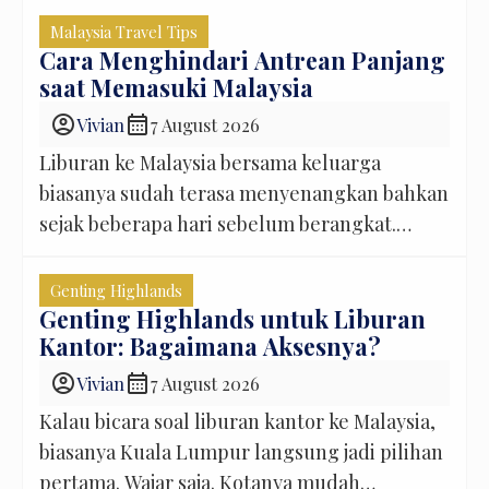
juga relatif familiar. Mau liburan santai di
Malaysia Travel Tips
Kuala Lumpur, membawa anak ke Genting
Cara Menghindari Antrean Panjang
saat Memasuki Malaysia
Highlands, atau sekalian melanjutkan
perjalanan dari Singapore ke Malaysia,
account_circle
calendar_month
Vivian
7 August 2026
semuanya cukup mudah direncanakan. Tapi
Liburan ke Malaysia bersama keluarga
ada satu hal kecil yang jangan sampai […]
biasanya sudah terasa menyenangkan bahkan
sejak beberapa hari sebelum berangkat.
Anak-anak mulai bertanya mau ke mana dulu,
koper mulai memenuhi sudut kamar,
Genting Highlands
sementara orang tua sibuk memastikan tiket,
Genting Highlands untuk Liburan
Kantor: Bagaimana Aksesnya?
hotel, dan itinerary sudah aman. Tapi ada
satu bagian perjalanan yang sering baru
account_circle
calendar_month
Vivian
7 August 2026
terpikir ketika pesawat hampir mendarat:
Kalau bicara soal liburan kantor ke Malaysia,
bagaimana kondisi imigrasi nanti? […]
biasanya Kuala Lumpur langsung jadi pilihan
pertama. Wajar saja. Kotanya mudah