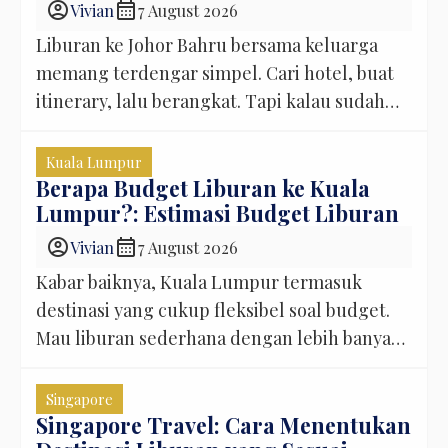
account_circle
calendar_month
Vivian
7 August 2026
Liburan ke Johor Bahru bersama keluarga
memang terdengar simpel. Cari hotel, buat
itinerary, lalu berangkat. Tapi kalau sudah
pernah traveling sambil membawa anak, kita
tahu kenyataannya tidak sesederhana itu. Ada
Kuala Lumpur
koper yang harus dibawa, mungkin stroller,
Berapa Budget Liburan ke Kuala
Lumpur?: Estimasi Budget Liburan
tas kecil berisi kebutuhan anak, belum lagi
kalau si kecil mulai mengantuk saat
account_circle
calendar_month
Vivian
7 August 2026
perjalanan belum selesai. Di situ biasanya […]
Kabar baiknya, Kuala Lumpur termasuk
destinasi yang cukup fleksibel soal budget.
Mau liburan sederhana dengan lebih banyak
menikmati tempat gratis, bisa. Mau sedikit
lebih nyaman dengan hotel strategis,
Singapore
beberapa atraksi berbayar, dan transportasi
Singapore Travel: Cara Menentukan