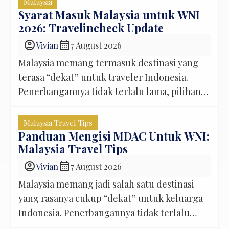
Malaysia
koper, istirahat sebentar, lalu mulai
Syarat Masuk Malaysia untuk WNI
2026: Travelincheck Update
menikmati suasana Kuala Lumpur. Tapi
sebelum sampai ke tahap itu, masih ada satu
account_circle
calendar_month
Vivian
7 August 2026
hal penting yang perlu dipikirkan:
Malaysia memang termasuk destinasi yang
transportasi dari KLIA ke hotel […]
terasa “dekat” untuk traveler Indonesia.
Penerbangannya tidak terlalu lama, pilihan
kota wisatanya banyak, dan untuk liburan
keluarga pun relatif mudah disusun. Kuala
Malaysia Travel Tips
Lumpur bisa jadi pilihan untuk jalan-jalan
Panduan Mengisi MDAC Untuk WNI:
Malaysia Travel Tips
santai dan kulineran. Kalau anak-anak ingin
suasana yang berbeda, perjalanan bisa
account_circle
calendar_month
Vivian
7 August 2026
dilanjutkan ke Genting Highlands. Bahkan
Malaysia memang jadi salah satu destinasi
banyak keluarga Indonesia yang
yang rasanya cukup “dekat” untuk keluarga
menggabungkan beberapa […]
Indonesia. Penerbangannya tidak terlalu
lama, pilihan wisatanya banyak, makanan