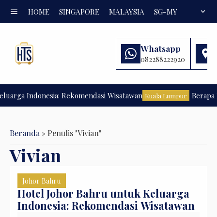
menu
HOME
SINGAPORE
MALAYSIA
SG-MY
FAQ
expand_more
Whatsapp
082288222920
uarga Indonesia: Rekomendasi Wisatawan
Berapa Bu
Kuala Lumpur
Beranda
»
Penulis "Vivian"
Vivian
Johor Bahru
Hotel Johor Bahru untuk Keluarga
Indonesia: Rekomendasi Wisatawan