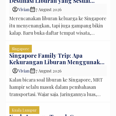
Destinasi Liburan yang Sesuai
yang lebih fleksibel, juga bisa. Jadi, daripada
Anggaran
mencari satu angka yang dianggap berlaku
account_circle
calendar_month
Vivian
7 August 2026
untuk semua orang, lebih baik kita hitung
Merencanakan liburan keluarga ke Singapore
satu per […]
itu menyenangkan, tapi juga gampang bikin
kalap. Baru buka daftar tempat wisata,
rasanya semua ingin dimasukkan ke itinerary.
Anak ingin ke Universal Studios Singapore.
Singapore
Orang tua ingin foto di Merlion Park. Ada
Singapore Family Trip: Apa
Kekurangan Liburan Menggunakan
Gardens by the Bay yang sayang dilewatkan,
MRT?
Sentosa yang punya banyak pilihan aktivitas,
account_circle
calendar_month
Vivian
7 August 2026
belum lagi Jewel Changi Airport […]
Kalau bicara soal liburan ke Singapore, MRT
hampir selalu masuk dalam pembahasan
transportasi. Wajar saja. Jaringannya luas,
stasiunnya tersebar di banyak kawasan, dan
untuk wisatawan yang ingin berpindah dari
Kuala Lumpur