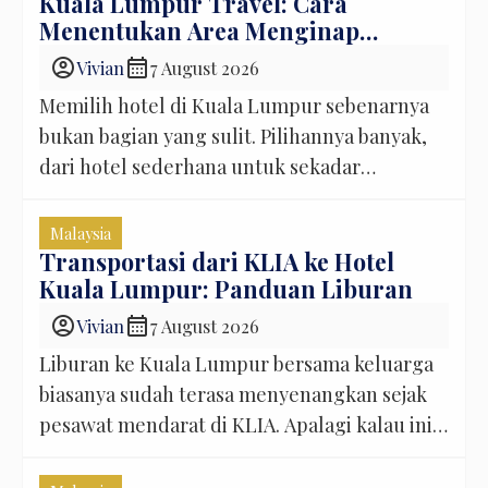
satu tempat ke tempat lain, MRT memang
Kuala Lumpur Travel: Cara
Menentukan Area Menginap
sangat membantu. Tapi ada satu hal yang
Terbaik
kadang baru terasa setelah liburan benar-
account_circle
calendar_month
Vivian
7 August 2026
benar dimulai. Naik MRT saat pergi berdua
Memilih hotel di Kuala Lumpur sebenarnya
[…]
bukan bagian yang sulit. Pilihannya banyak,
dari hotel sederhana untuk sekadar
beristirahat sampai hotel dengan
pemandangan langsung ke Petronas Twin
Malaysia
Towers. Yang sering bikin bingung justru
Transportasi dari KLIA ke Hotel
Kuala Lumpur: Panduan Liburan
satu hal: Sebaiknya menginap di area mana?
KLCC terlihat menarik karena dekat dengan
account_circle
calendar_month
Vivian
7 August 2026
ikon Kuala Lumpur. Bukit Bintang menggoda
Liburan ke Kuala Lumpur bersama keluarga
karena shopping dan pilihan […]
biasanya sudah terasa menyenangkan sejak
pesawat mendarat di KLIA. Apalagi kalau ini
perjalanan pertama bersama anak-anak—
rasanya ingin cepat sampai hotel, menaruh