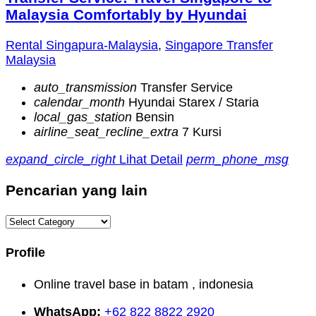
Malaysia Comfortably by Hyundai
Rental Singapura-Malaysia
,
Singapore Transfer
Malaysia
auto_transmission
Transfer Service
calendar_month
Hyundai Starex / Staria
local_gas_station
Bensin
airline_seat_recline_extra
7 Kursi
expand_circle_right
Lihat Detail
perm_phone_msg
Pencarian yang lain
Pencarian
yang
lain
Profile
Online travel base in batam , indonesia
WhatsApp:
+62 822 8822 2920