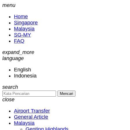
menu
Home
Singapore
Malaysia
SG-MY
FAQ
expand_more
language
English
Indonesia
search
Mencari
close
Airport Transfer
General Article
Malaysia
Genting Highlands