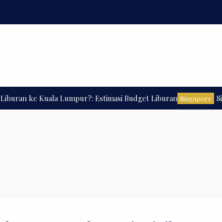
an ke Kuala Lumpur?: Estimasi Budget Liburan
Singapo
Singapore