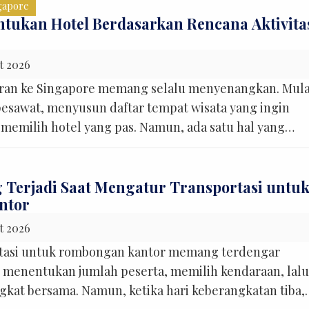
erasa setelah liburan benar-benar dimulai. Naik MRT
gapore
…]
ukan Hotel Berdasarkan Rencana Aktivita
t 2026
ran ke Singapore memang selalu menyenangkan. Mula
 pesawat, menyusun daftar tempat wisata yang ingin
 memilih hotel yang pas. Namun, ada satu hal yang
perhatian banyak wisatawan Indonesia, yaitu memilih
arkan rencana aktivitas selama di Singapore. Tidak
 langsung memilih hotel karena sedang […]
 Terjadi Saat Mengatur Transportasi untu
ntor
t 2026
tasi untuk rombongan kantor memang terdengar
 menentukan jumlah peserta, memilih kendaraan, lalu
kat bersama. Namun, ketika hari keberangkatan tiba,