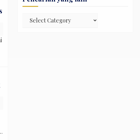
s
Pencarian
yang
lain
i
k