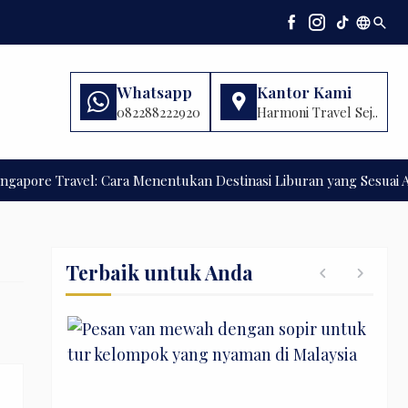
language
search
Whatsapp
Kantor Kami
082288222920
Harmoni Travel Sej..
re Travel: Cara Menentukan Destinasi Liburan yang Sesuai Angga
Terbaik untuk Anda