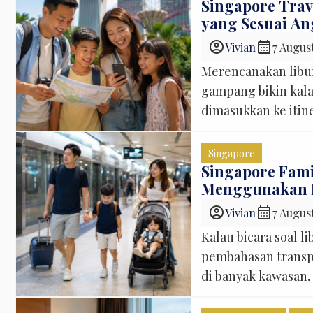
Singapore Trav
yang Sesuai A
account_circle
calendar_month
Vivian
7 Augus
Merencanakan libur
gampang bikin kala
dimasukkan ke itin
tua ingin foto di M
dilewatkan, Sentosa
Singapore
Changi Airport […]
Singapore Fami
Menggunakan
account_circle
calendar_month
Vivian
7 Augus
Kalau bicara soal 
pembahasan transpor
di banyak kawasan,
tempat ke tempat 