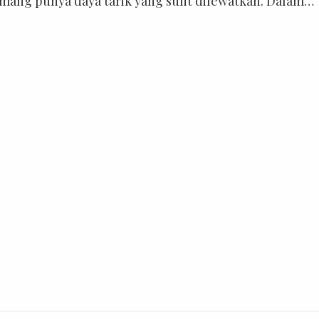
emang punya daya tarik yang sulit dilewatkan. Dalam
a bisa menemukan taman hiburan kelas dunia, aquariu
ng bersih, waterpark, hingga pertunjukan malam yang
buat Sentosa begitu […]