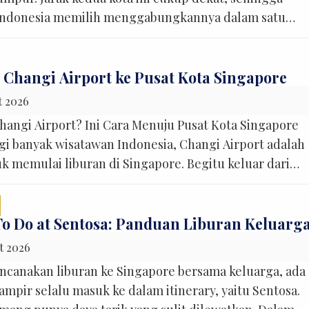
Indonesia memilih menggabungkannya dalam satu
ebih puas menjelajah dua negara sekaligus, perjalanan
ring kali membuat liburan terasa lebih hemat dan efisie
yaan yang hampir selalu […]
 Changi Airport ke Pusat Kota Singapore
t 2026
hangi Airport? Ini Cara Menuju Pusat Kota Singapore
 banyak wisatawan Indonesia, Changi Airport adalah
k memulai liburan di Singapore. Begitu keluar dari
antusias biasanya langsung muncul. Di sisi lain, ada jug
pir selalu terlintas di kepala, “Setelah ini, bagaiman
[…]
To Do at Sentosa: Panduan Liburan Keluarg
t 2026
canakan liburan ke Singapore bersama keluarga, ada
mpir selalu masuk ke dalam itinerary, yaitu Sentosa.