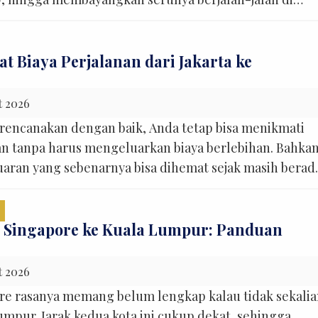
a, atau Orchard Road bersama keluarga. Namun, di
apan itu, masih ada satu pertanyaan yang sering
ng ragu, terutama jika baru pertama kali bepergian 
 Biaya Perjalanan dari Jakarta ke
t 2026
irencanakan dengan baik, Anda tetap bisa menikmati
n tanpa harus mengeluarkan biaya berlebihan. Bahkan
aran yang sebenarnya bisa dihemat sejak masih berad
dari memilih waktu membeli tiket pesawat, menentukan
inerary, hingga merencanakan transportasi selama
e. Artikel ini akan membahas langkah-langkah tersebu
i Singapore ke Kuala Lumpur: Panduan
t 2026
re rasanya memang belum lengkap kalau tidak sekali
mpur. Jarak kedua kota ini cukup dekat, sehingga