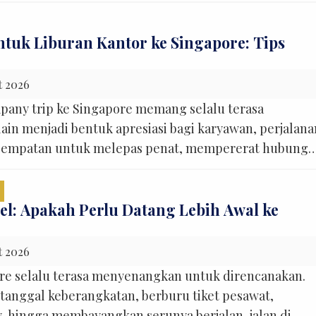
 hal-hal yang sebelumnya tidak terpikirkan. Ada peser
ena titik penjemputannya kurang jelas. Koper ternyata
si. Kendaraan harus bolak-balik menjemput peserta.
ntuk Liburan Kantor ke Singapore: Tips
 […]
t 2026
any trip ke Singapore memang selalu terasa
in menjadi bentuk apresiasi bagi karyawan, perjalana
kesempatan untuk melepas penat, mempererat hubunga
us menciptakan pengalaman baru di luar rutinitas
 satu hal yang sering membuat panitia atau tim HR
um keberangkatan, yaitu mengatur transportasi
el: Apakah Perlu Datang Lebih Awal ke
n […]
t 2026
re selalu terasa menyenangkan untuk direncanakan.
 tanggal keberangkatan, berburu tiket pesawat,
, hingga membayangkan serunya berjalan-jalan di