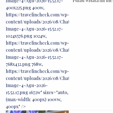
Pulau wisata ini m
Image-4-Agu-2026-15.52.17-
satu kawasan, And
400x225.png 400w,
raksasa, pantai ya
https://travelincheck.com/wp-
memukau. Yang mem
content/uploads/2026/08/ChatGPT-
Image-4-Agu-2026-15.52.17-
1024x576.png 1024w,
https://travelincheck.com/wp-
content/uploads/2026/08/ChatGPT-
Image-4-Agu-2026-15.52.17-
768x432.png 768w,
https://travelincheck.com/wp-
content/uploads/2026/08/ChatGPT-
Image-4-Agu-2026-
15.52.17.png 1672w" sizes="auto,
(max-width: 400px) 100vw,
400px" />