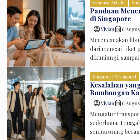
yang kadang baru t
General Article
Sin
saat pergi berdua [
Panduan Menent
di Singapore
account_circle
calendar_month
Vivian
6 Augus
Merencanakan libu
dari mencari tiket
dikunjungi, sampai
sering luput dari 
lokasi hotel berdas
Singapore Transport
sedikit orang yang
Kesalahan yang
Rombongan Ka
account_circle
calendar_month
Vivian
6 Augus
Mengatur transpor
sederhana. Tinggal
semua orang berang