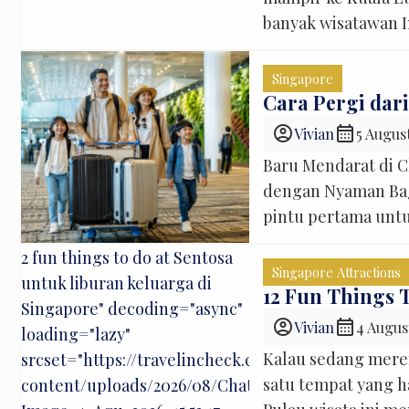
banyak wisatawan 
itinerary. Selain l
seperti ini juga se
Singapore
Namun, satu pertan
Cara Pergi dari
account_circle
calendar_month
Vivian
5 Augus
Baru Mendarat di C
dengan Nyaman Bagi
pintu pertama untu
area imigrasi, rasa 
2 fun things to do at Sentosa
pertanyaan yang ham
Singapore Attractions
untuk liburan keluarga di
cara paling mudah 
12 Fun Things 
Singapore" decoding="async"
account_circle
calendar_month
Vivian
4 Augus
loading="lazy"
Kalau sedang meren
srcset="https://travelincheck.com/wp-
satu tempat yang ha
content/uploads/2026/08/ChatGPT-