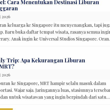
el: Cara Menentukan Destinasi Liburan
nggaran
t 2026
an keluarga ke Singapore itu menyenangkan, tapi jug
p. Baru buka daftar tempat wisata, rasanya semua ingi
Spacious HiAce Minivan R
erary. Anak ingin ke Universal Studios Singapore. Oran
for Group Transfers in
erlion Park. Ada Gardens by the Bay yang sayang
Singapore
 yang punya banyak pilihan aktivitas, belum lagi Jewe
Rental Singapura
,
Singapore Tr
Service
ly Trip: Apa Kekurangan Liburan
 MRT?
Toyota H
auto_transmission
calendar_month
Transfer Service
Seater
t 2026
airline_seat_recline_extra
9 Kursi
liburan ke Singapore, MRT hampir selalu masuk dalam
tasi. Wajar saja. Jaringannya luas, stasiunnya terseba
expand_circle_right
Lihat Detail
 dan untuk wisatawan yang ingin berpindah dari satu
lain, MRT memang sangat membantu. Tapi ada satu hal