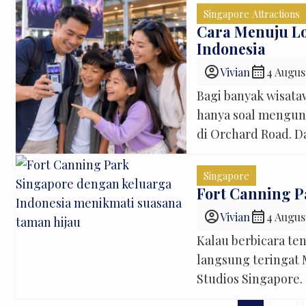
Singapore Attractions
Cara Menuju Lo
Indonesia
account_circle
calendar_month
Vivian
4 Augus
Bagi banyak wisata
hanya soal mengunj
di Orchard Road. D
datang ke Negeri S
artis favorit secar
Singapore
internasional, hing
Fort Canning P
account_circle
calendar_month
Vivian
4 Augus
Kalau berbicara te
langsung teringat 
Studios Singapore. 
tenang, dipenuhi p