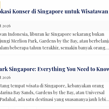
kasi Konser di Singapore untuk Wisatawan
t 2026
wan Indonesia, liburan ke Singapore sekarang bukan
ungi Merlion Park, Gardens by the Bay, atau berbelanj
alam beberapa tahun terakhir, semakin banyak orang
inga untuk satu tujuan yang sama: menonton konser
a langsung. Mulai dari konser K-Pop, penyanyi
ga festival musik berskala […]
ark Singapore: Everything You Need to Kno
t 2026
ntang tempat wisata di Singapore, kebanyakan orang
Marina Bay Sands, Gardens by the Bay, atau Universal
Padahal, ada satu destinasi yang suasananya jauh lebih
epohonan rindang, kaya akan sejarah, dan yang paling