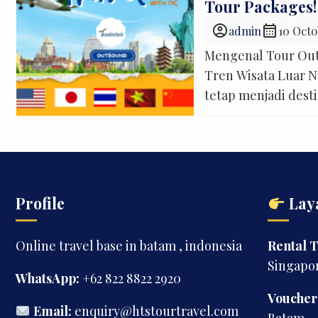
Tour Packages!
account_circle
calendar_month
admin
10 Octo
Mengenal Tour Outb
Tren Wisata Luar N
tetap menjadi desti
menunjukkan penin
lokalnya.
Profile
Lay
Online travel base in batam , indonesia
Rental T
Singapo
WhatsApp:
+62 822 8822 2920
Voucher
Email:
enquiry@htstourtravel.com