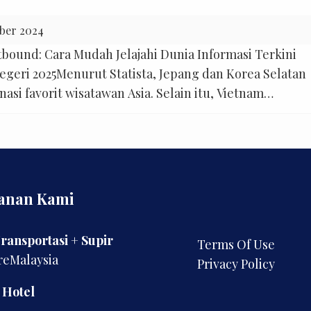
ber 2024
ound: Cara Mudah Jelajahi Dunia Informasi Terkini
egeri 2025Menurut Statista, Jepang dan Korea Selatan
nasi favorit wisatawan Asia. Selain itu, Vietnam
gkatan popularitas karena keindahan alam dan buday
anan Kami
ransportasi + Supir
Terms Of Use
reMalaysia
Privacy Policy
 Hotel