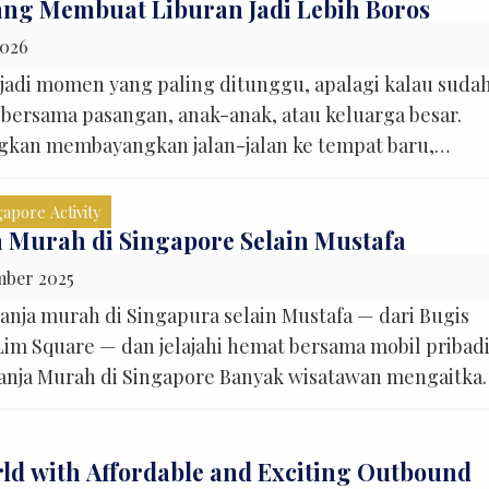
ang Membuat Liburan Jadi Lebih Boros
2026
jadi momen yang paling ditunggu, apalagi kalau suda
bersama pasangan, anak-anak, atau keluarga besar.
kan membayangkan jalan-jalan ke tempat baru,
Luxury Toyota Camry Tr
has, hingga mengabadikan setiap momen dengan
in Singapore – Comfort &
tidak sedikit orang yang pulang dari liburan sambil
Rental Singapura
,
Singapore T
gapore Activity
Service
luarannya jauh lebih besar dari perkiraan, ya?”
a Murah di Singapore Selain Mustafa
 […]
Medium
mber 2025
auto_transmission
calendar_month
Transfer Service
Comfor
anja murah di Singapura selain Mustafa — dari Bugis
airline_seat_recline_extra
4 Kursi
Lim Square — dan jelajahi hemat bersama mobil pribad
expand_circle_right
anja Murah di Singapore Banyak wisatawan mengaitka
Lihat Detail
ingapura dengan Mustafa Centre di Little India — dan
sangat ikonik. Namun, Singapura juga punya banyak
rld with Affordable and Exciting Outbound