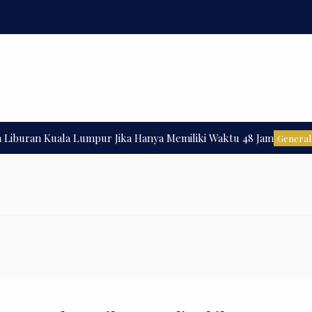
buran Kuala Lumpur Jika Hanya Memiliki Waktu 48 Jam
General Art