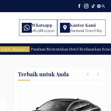
language
search
Whatsapp
Kantor Kami
082288222920
Harmoni Travel Sej..
Panduan Menentukan Hotel Berdasarkan Rencana A
icle
,
Singapore
Terbaik untuk Anda