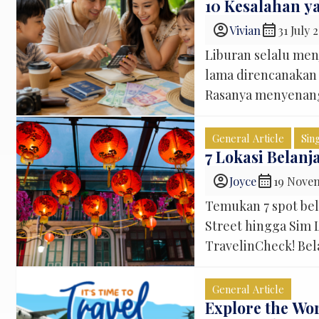
10 Kesalahan y
account_circle
calendar_month
Vivian
31 July 
Liburan selalu men
lama direncanakan 
Rasanya menyenang
mencoba kuliner k
kamera. Sayangnya, 
General Article
Sin
berkata, “Kok penge
7 Lokasi Belanj
Padahal, sejak awal
account_circle
calendar_month
Joyce
19 Nove
Temukan 7 spot bel
Street hingga Sim 
TravelinCheck! Bel
belanja murah di S
memang tempat itu 
General Article
lokasi […]
Explore the Wo