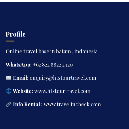
khawatir sebelum berangkat: bagaimana
cara berpindah dari satu tempat ke tempat
lain dengan nyaman? Di kondisi […]
Profile
Online travel base in batam , indonesia
WhatsApp:
+62 822 8822 2920
Email:
enquiry@htstourtravel.com
Website:
www.htstourtravel.com
Info Rental :
www.travelincheck.com