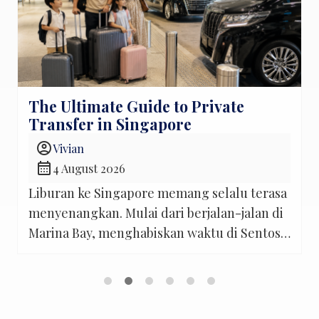
The Ultimate Guide to Private
Transfer in Singapore
account_circle
Vivian
calendar_month
4 August 2026
Liburan ke Singapore memang selalu terasa
menyenangkan. Mulai dari berjalan-jalan di
Marina Bay, menghabiskan waktu di Sentosa,
hingga mengajak anak bermain di Singapore
Zoo atau Universal Studios Singapore.
Namun, ada satu hal yang sering membuat
banyak wisatawan Indonesia sedikit