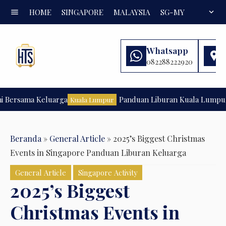
menu
HOME
SINGAPORE
MALAYSIA
SG-MY
FAQ
expand_more
Whatsapp
082288222920
rsama Keluarga
Panduan Liburan Kuala Lumpur Jika
Kuala Lumpur
Beranda
»
General Article
»
2025’s Biggest Christmas
Events in Singapore Panduan Liburan Keluarga
General Article
Singapore Activity
2025’s Biggest
Christmas Events in