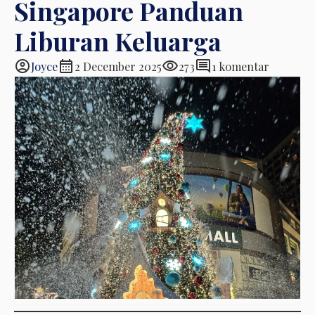
Singapore Panduan
Liburan Keluarga
account_circle
calendar_month
visibility
comment
Joyce
2 December 2025
273
1 komentar