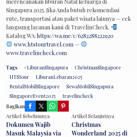
merencanakan liburan Natal keluarga di
Singapura 2025. Jika Anda butuh rekomendasi
rute, transportasi atau paket wisata lainnya — cek
langsung layanan kami di TravelinCheck.
Katalog WA:
https://wa.me/c/6282288222920
www.htstourtravel.com
—
www.travelincheck.com
Tags
#LiburanSingapura
ChristmasSingapore
HTStour
LiburanLebaran2025
RentalMobilSingapore
SewaMobilSingapura
SingaporeEvent2025
travelincheck
Bagikan
Artikel Sebelumnya
Artikel Selanjutnya
Dokumen Wajib
Christmas
Masuk Malaysia via
Wonderland 2025 di