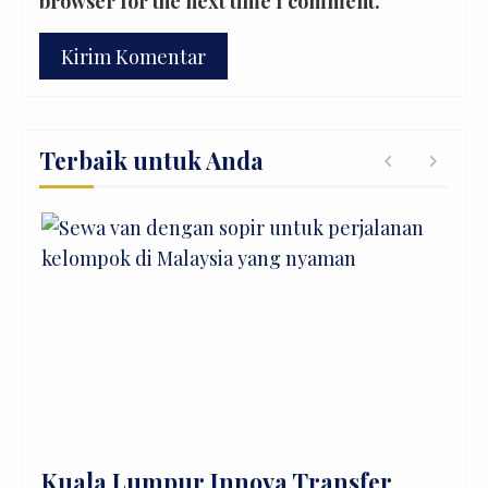
browser for the next time I comment.
Terbaik untuk Anda
or
Kuala Lumpur Innova Transfer
Dis