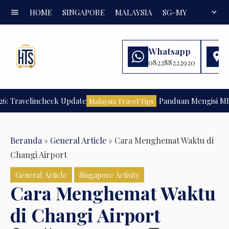
menu
HOME
SINGAPORE
MALAYSIA
SG-MY
FAQ
expand_more
Whatsapp
082288222920
ravelincheck Update
Panduan Mengisi MDAC U
Malaysia Travel Tips
Beranda
»
General Article
»
Cara Menghemat Waktu di
Changi Airport
General Article
Singapore Activity
Cara Menghemat Waktu
di Changi Airport