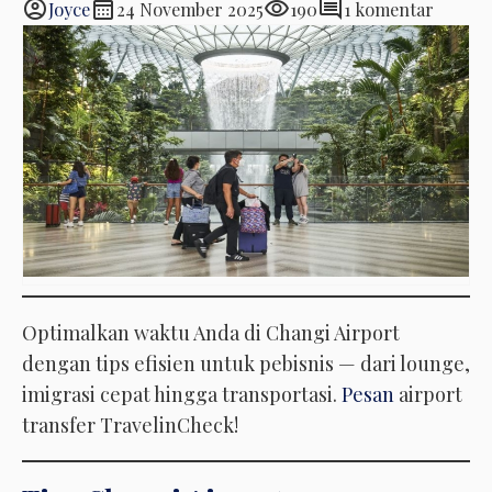
account_circle
calendar_month
visibility
comment
Joyce
24 November 2025
190
1 komentar
Optimalkan waktu Anda di Changi Airport
dengan tips efisien untuk pebisnis — dari lounge,
imigrasi cepat hingga transportasi.
Pesan
airport
transfer TravelinCheck!