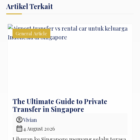
Artikel Terkait
General Article
The Ultimate Guide to Private
Transfer in Singapore
account_circle
Vivian
calendar_month
4 August 2026
Liburan ke Singapore memang selalu terasa