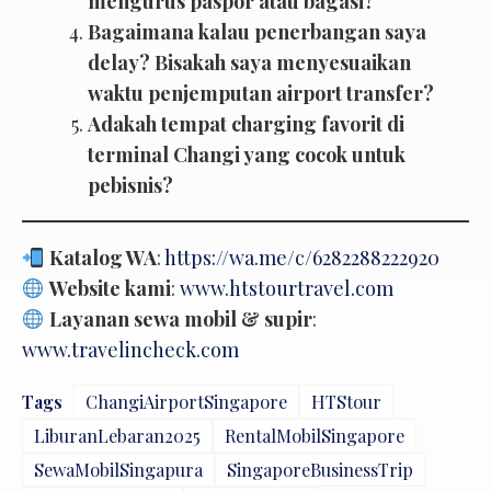
mengurus paspor atau bagasi?
Bagaimana kalau penerbangan saya
delay? Bisakah saya menyesuaikan
waktu penjemputan airport transfer?
Adakah tempat charging favorit di
terminal Changi yang cocok untuk
pebisnis?
Katalog WA
:
https://wa.me/c/6282288222920
Website kami
:
www.htstourtravel.com
Layanan sewa mobil & supir
:
www.travelincheck.com
Tags
ChangiAirportSingapore
HTStour
LiburanLebaran2025
RentalMobilSingapore
SewaMobilSingapura
SingaporeBusinessTrip