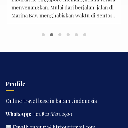
menyenangkan. Mulai dari berjalan-jalan di
Marina Bay, menghabiskan waktu di Sentosa,
hingga mengajak anak bermain di Singapore
Zoo atau Universal Studios Singapore.
Namun, ada satu hal yang sering membuat
banyak wisatawan Indonesia sedikit
khawatir sebelum berangkat: bagaimana
cara berpindah dari satu tempat ke tempat
lain dengan nyaman? Di kondisi […]
Profile
Online travel base in batam , indonesia
WhatsApp:
+62 822 8822 2920
Email:
enquiry@htstourtravel.com