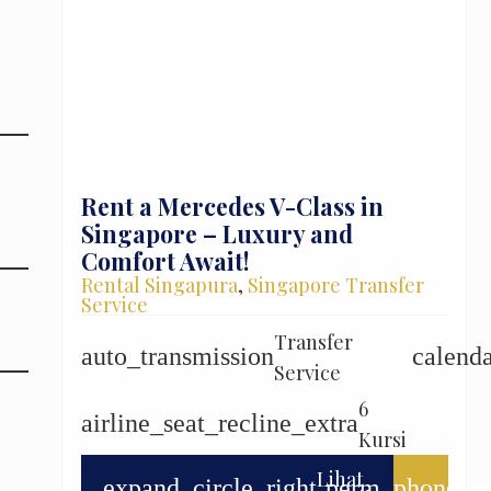
Rent a Mercedes V-Class in
Singapore – Luxury and
Comfort Await!
Rental Singapura
,
Singapore Transfer
Service
Transfer
auto_transmission
calend
Service
6
airline_seat_recline_extra
Kursi
Lihat
expand_circle_right
perm_phone_m