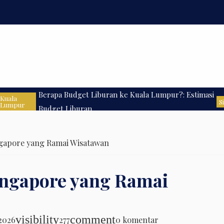
Berapa Budget Liburan ke Kuala Lumpur?: Estimasi
Kuala
S
Lumpur
Budget Liburan
gapore yang Ramai Wisatawan
ingapore yang Ramai
visibility
comment
2026
277
0 komentar