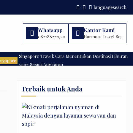
language
search
Whatsapp
Kantor Kami
082288222920
Harmoni Travel Sej..
Singapore Travel: Cara Menentukan Destinasi Liburan
ingapore
yang Sesuai Anggaran
Terbaik untuk Anda