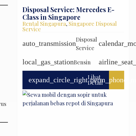
Disposal Service: Mercedes E-
Class in Singapore
Rental Singapura
,
Singapore Disposal
Service
Disposal
auto_transmission
calendar_m
Service
local_gas_station
airline_seat
Bensin
Lihat
expand_circle_right
perm_phone_m
Detail
rus