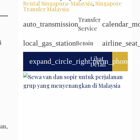
Rental Singapura-Malaysia
,
Singapore
Transfer Malaysia
Transfer
auto_transmission
calendar_m
Service
i
local_gas_station
airline_seat
Bensin
Lihat
expand_circle_right
perm_phone_m
Detail
an,