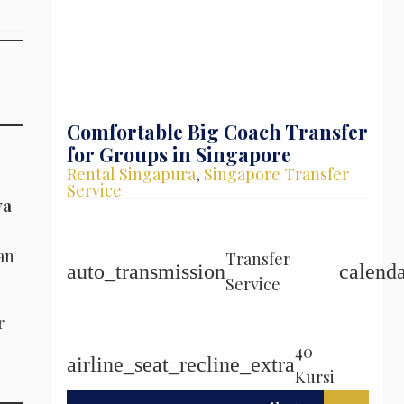
Comfortable Big Coach Transfer
for Groups in Singapore
Rental Singapura
,
Singapore Transfer
Service
ya
an
Transfer
auto_transmission
calend
Service
r
40
airline_seat_recline_extra
Kursi