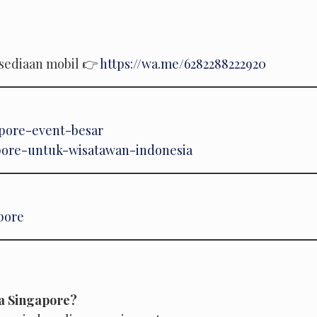
sediaan mobil 👉
https://wa.me/6282288222920
apore-event-besar
apore-untuk-wisatawan-indonesia
pore
a Singapore?