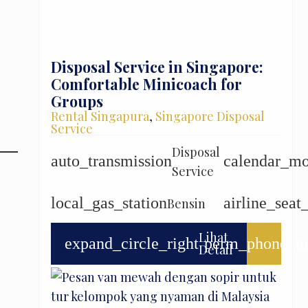
Disposal Service in Singapore:
Comfortable Minicoach for
Groups
Rental Singapura
,
Singapore Disposal
Service
Disposal
auto_transmission
calendar_m
Service
local_gas_station
airline_seat
Bensin
Lihat
expand_circle_right
perm_phone_m
Detail