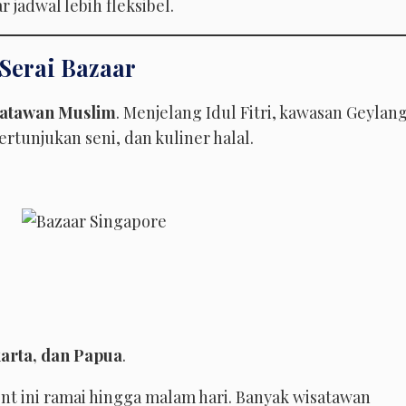
r jadwal lebih fleksibel.
 Serai Bazaar
satawan Muslim
. Menjelang Idul Fitri, kawasan Geylan
rtunjukan seni, dan kuliner halal.
arta, dan Papua
.
nt ini ramai hingga malam hari. Banyak wisatawan