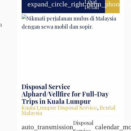
Lihat
expand_circle_right
perm_phone_m
Detail
n
Disposal Service
Alphard/Vellfire for Full-Day
Trips in Kuala Lumpur
Kuala Lumpur Disposal Service
,
Rental
Malaysia
Disposal
auto_transmission
calendar_m