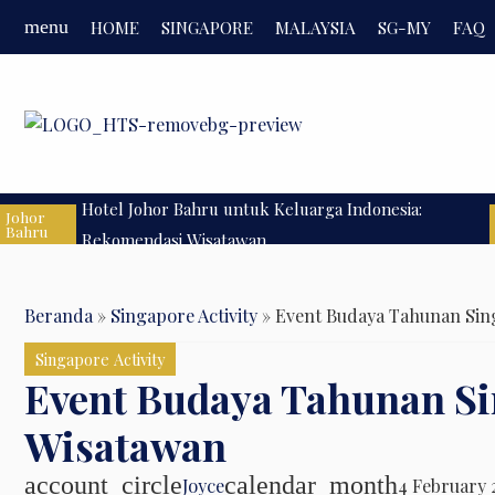
HOME
SINGAPORE
MALAYSIA
SG-MY
FAQ
menu
Hotel Johor Bahru untuk Keluarga Indonesia:
Johor
Bahru
Rekomendasi Wisatawan
Beranda
»
Singapore Activity
»
Event Budaya Tahunan Sin
Singapore Activity
Event Budaya Tahunan S
Wisatawan
account_circle
calendar_month
Joyce
4 February 