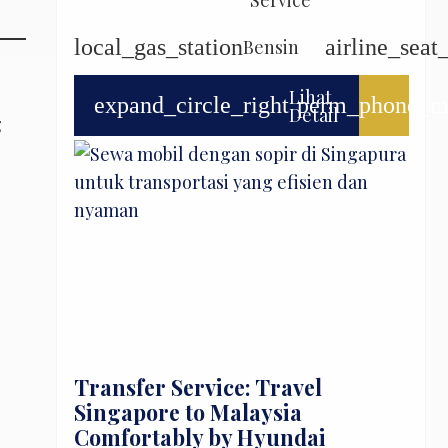
Service
local_gas_station
airline_seat
Bensin
Lihat
expand_circle_right
perm_phone_m
Detail
g
Transfer Service: Travel
Singapore to Malaysia
Comfortably by Hyundai