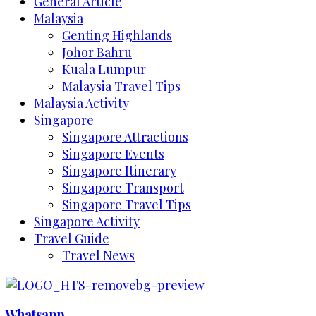
General Article
Malaysia
Genting Highlands
Johor Bahru
Kuala Lumpur
Malaysia Travel Tips
Malaysia Activity
Singapore
Singapore Attractions
Singapore Events
Singapore Itinerary
Singapore Transport
Singapore Travel Tips
Singapore Activity
Travel Guide
Travel News
Whatsapp