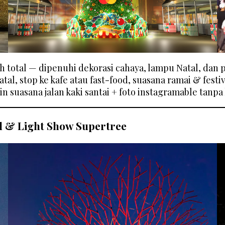
h total — dipenuhi dekorasi cahaya, lampu Natal, dan p
atal, stop ke kafe atau fast-food, suasana ramai & festiv
suasana jalan kaki santai + foto instagramable tanpa
d & Light Show Supertree