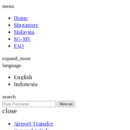
menu
Home
Singapore
Malaysia
SG-MY
FAQ
expand_more
language
English
Indonesia
search
Mencari
close
Airport Transfer