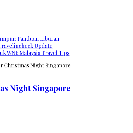
Lumpur: Panduan Liburan
 Travelincheck Update
k WNI: Malaysia Travel Tips
or Christmas Night Singapore
mas Night Singapore