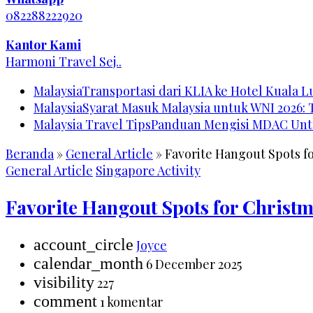
082288222920
Kantor Kami
Harmoni Travel Sej..
Malaysia
Transportasi dari KLIA ke Hotel Kuala 
Malaysia
Syarat Masuk Malaysia untuk WNI 2026:
Malaysia Travel Tips
Panduan Mengisi MDAC Untu
Beranda
»
General Article
»
Favorite Hangout Spots f
General Article
Singapore Activity
Favorite Hangout Spots for Christ
account_circle
Joyce
calendar_month
6 December 2025
visibility
227
comment
1 komentar