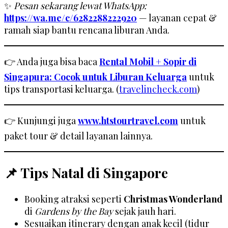
✨
Pesan sekarang lewat WhatsApp:
https://wa.me/c/6282288222920
— layanan cepat &
ramah siap bantu rencana liburan Anda.
👉 Anda juga bisa baca
Rental Mobil + Sopir di
Singapura: Cocok untuk Liburan Keluarga
untuk
tips transportasi keluarga. (
travelincheck.com
)
👉 Kunjungi juga
www.htstourtravel.com
untuk
paket tour & detail layanan lainnya.
📌 Tips Natal di Singapore
Booking atraksi seperti
Christmas Wonderland
di
Gardens by the Bay
sejak jauh hari.
Sesuaikan itinerary dengan anak kecil (tidur