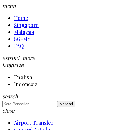
menu
Home
Singapore
Malaysia
SG-MY
FAQ
expand_more
language
English
Indonesia
search
Mencari
close
Airport Transfer
General Article