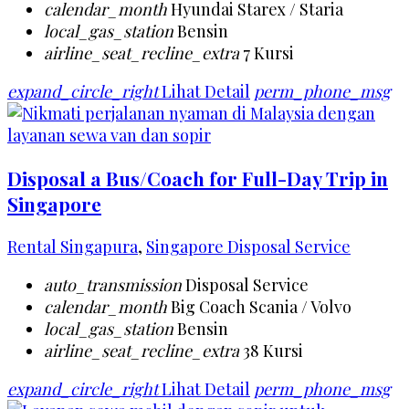
calendar_month
Hyundai Starex / Staria
local_gas_station
Bensin
airline_seat_recline_extra
7 Kursi
expand_circle_right
Lihat Detail
perm_phone_msg
Disposal a Bus/Coach for Full-Day Trip in
Singapore
Rental Singapura
,
Singapore Disposal Service
auto_transmission
Disposal Service
calendar_month
Big Coach Scania / Volvo
local_gas_station
Bensin
airline_seat_recline_extra
38 Kursi
expand_circle_right
Lihat Detail
perm_phone_msg