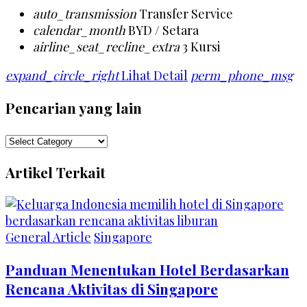
auto_transmission
Transfer Service
calendar_month
BYD / Setara
airline_seat_recline_extra
3 Kursi
expand_circle_right
Lihat Detail
perm_phone_msg
Pencarian yang lain
Pencarian
yang
Artikel Terkait
lain
General Article
Singapore
Panduan Menentukan Hotel Berdasarkan
Rencana Aktivitas di Singapore