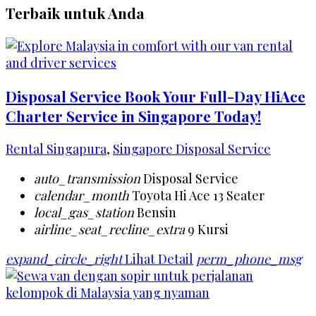
Terbaik untuk Anda
Disposal Service Book Your Full-Day HiAce
Charter Service in Singapore Today!
Rental Singapura
,
Singapore Disposal Service
auto_transmission
Disposal Service
calendar_month
Toyota Hi Ace 13 Seater
local_gas_station
Bensin
airline_seat_recline_extra
9 Kursi
expand_circle_right
Lihat Detail
perm_phone_msg