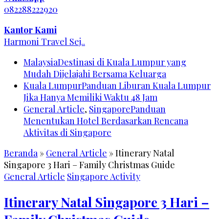
082288222920
Kantor Kami
Harmoni Travel Sej..
Malaysia
Destinasi di Kuala Lumpur yang
Mudah Dijelajahi Bersama Keluarga
Kuala Lumpur
Panduan Liburan Kuala Lumpur
Jika Hanya Memiliki Waktu 48 Jam
General Article
,
Singapore
Panduan
Menentukan Hotel Berdasarkan Rencana
Aktivitas di Singapore
Beranda
»
General Article
»
Itinerary Natal
Singapore 3 Hari – Family Christmas Guide
General Article
Singapore Activity
Itinerary Natal Singapore 3 Hari –