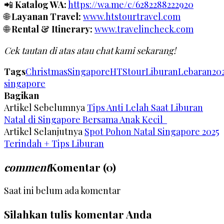
📲
Katalog WA:
https://wa.me/c/6282288222920
🌐
Layanan Travel:
www.htstourtravel.com
🌐
Rental & Itinerary:
www.travelincheck.com
Cek tautan di atas atau chat kami sekarang!
Tags
ChristmasSingapore
HTStour
LiburanLebaran20
singapore
Bagikan
Artikel Sebelumnya
Tips Anti Lelah Saat Liburan
Natal di Singapore Bersama Anak Kecil
Artikel Selanjutnya
Spot Pohon Natal Singapore 2025
Terindah + Tips Liburan
comment
Komentar (0)
Saat ini belum ada komentar
Silahkan tulis komentar Anda