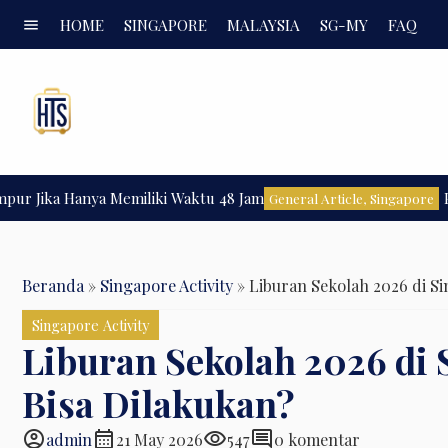
menu
HOME
SINGAPORE
MALAYSIA
SG-MY
FAQ
a Hanya Memiliki Waktu 48 Jam
Panduan
General Article
,
Singapore
Beranda
»
Singapore Activity
»
Liburan Sekolah 2026 di Si
Singapore Activity
Liburan Sekolah 2026 di 
Bisa Dilakukan?
account_circle
calendar_month
visibility
comment
admin
21 May 2026
547
0 komentar