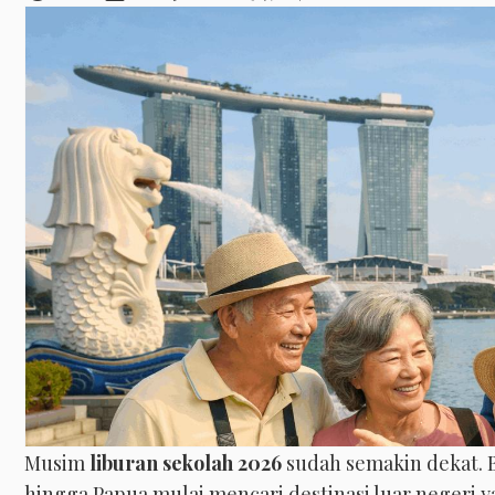
Musim
liburan sekolah 2026
sudah semakin dekat. B
hingga Papua mulai mencari destinasi luar negeri 