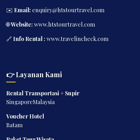
✉️
Email:
enquiry@htstourtravel.com
🌐
Website:
www.htstourtravel.com
🔗
Info Rental :
www.travelincheck.com
👉 Layanan Kami
Rental Transportasi + Supir
SingaporeMalaysia
Voucher Hotel
Batam
Paket Tour Wisata