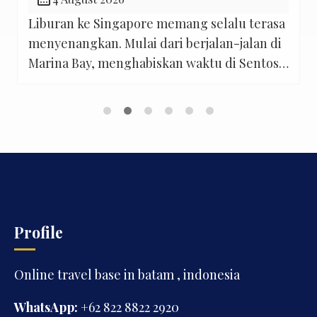
Liburan ke Singapore memang selalu terasa
menyenangkan. Mulai dari berjalan-jalan di
Marina Bay, menghabiskan waktu di Sentosa,
hingga mengajak anak bermain di Singapore
Zoo atau Universal Studios Singapore.
Namun, ada satu hal yang sering membuat
banyak wisatawan Indonesia sedikit
khawatir sebelum berangkat: bagaimana
cara berpindah dari satu tempat ke tempat
lain dengan nyaman? Di kondisi […]
Profile
Online travel base in batam , indonesia
WhatsApp:
+62 822 8822 2920