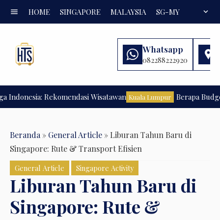
menu
HOME
SINGAPORE
MALAYSIA
SG-MY
FAQ
expand_more
Whatsapp
082288222920
ndonesia: Rekomendasi Wisatawan
Berapa Budget Li
Kuala Lumpur
Beranda
»
General Article
»
Liburan Tahun Baru di
Singapore: Rute & Transport Efisien
General Article
Singapore Activity
Liburan Tahun Baru di
Singapore: Rute &