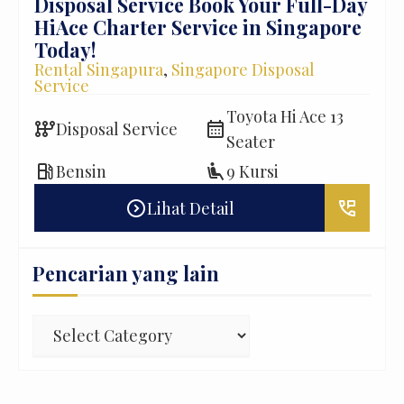
Disposal Service Book Your Full-Day
Com
HiAce Charter Service in Singapore
Gro
Ren
Today!
Ser
Rental Singapura
,
Singapore Disposal
Service
lass
auto_transmission
T
Toyota Hi Ace 13
auto_transmission
calendar_month
Disposal Service
Seater
airline_seat_recline_extra
4
local_gas_station
airline_seat_recline_extra
Bensin
9 Kursi
erm_phone_msg
expand_circle_right
perm_phone_msg
Lihat Detail
Pencarian yang lain
Pencarian
yang
lain