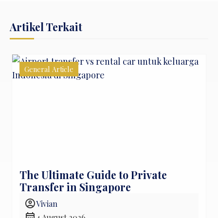
Artikel Terkait
General Article
The Ultimate Guide to Private
Transfer in Singapore
account_circle
Vivian
calendar_month
4 August 2026