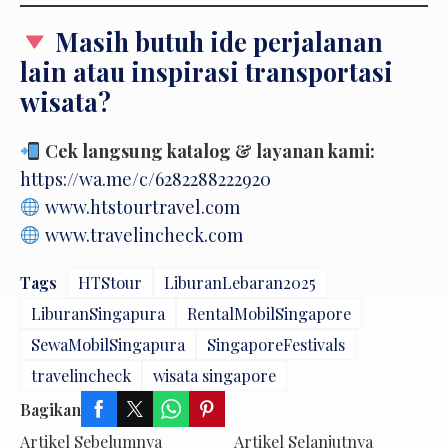
Masih butuh ide perjalanan
lain atau inspirasi transportasi
wisata?
Cek langsung katalog & layanan kami:
https://wa.me/c/6282288222920
www.htstourtravel.com
www.travelincheck.com
Tags
HTStour
LiburanLebaran2025
LiburanSingapura
RentalMobilSingapore
SewaMobilSingapura
SingaporeFestivals
travelincheck
wisata singapore
Bagikan
Artikel Sebelumnya
Artikel Selanjutnya