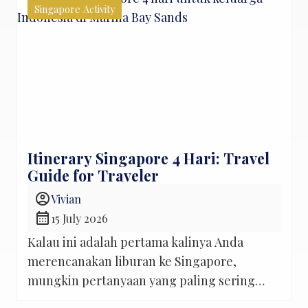
Singapore Activity
Itinerary Singapore 4 Hari: Travel
Guide for Traveler
account_circle
Vivian
calendar_month
15 July 2026
Kalau ini adalah pertama kalinya Anda
merencanakan liburan ke Singapore,
mungkin pertanyaan yang paling sering
muncul adalah, “Empat hari cukup nggak