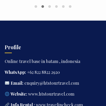
ya?” Kabar baiknya, empat hari adalah
durasi yang pas untuk menikmati Singapore
tanpa harus terburu-buru. Waktunya cukup
untuk mengunjungi tempat-tempat ikonik,
mencicipi kuliner favorit, berbelanja oleh-
oleh, hingga menikmati suasana kota yang
bersih dan nyaman. […]
Profile
Online travel base in batam , indonesia
WhatsApp:
+62 822 8822 2920
Email:
enquiry@htstourtravel.com
Website:
www.htstourtravel.com
Info Rental :
www.travelincheck.com