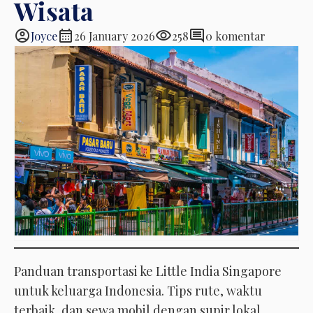
Wisata
account_circle
calendar_month
visibility
comment
Joyce
26 January 2026
258
0 komentar
Panduan transportasi ke Little India Singapore
untuk keluarga Indonesia. Tips rute, waktu
terbaik, dan sewa mobil dengan supir lokal.