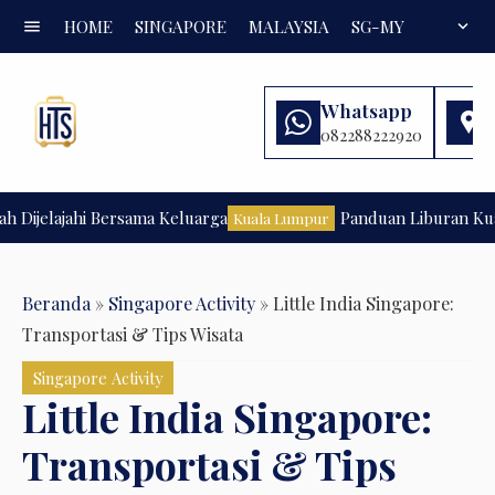
menu
HOME
SINGAPORE
MALAYSIA
SG-MY
FAQ
expand_more
Whatsapp
082288222920
elajahi Bersama Keluarga
Panduan Liburan Kuala L
Kuala Lumpur
Beranda
»
Singapore Activity
»
Little India Singapore:
Transportasi & Tips Wisata
Singapore Activity
Little India Singapore:
Transportasi & Tips