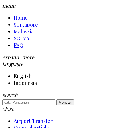
menu
Home
Singapore
Malaysia
SG-MY
FAQ
expand_more
language
English
Indonesia
search
Mencari
close
Airport Transfer
General Article