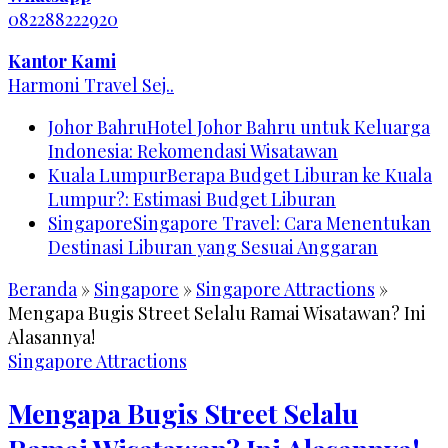
082288222920
Kantor Kami
Harmoni Travel Sej..
Johor Bahru
Hotel Johor Bahru untuk Keluarga
Indonesia: Rekomendasi Wisatawan
Kuala Lumpur
Berapa Budget Liburan ke Kuala
Lumpur?: Estimasi Budget Liburan
Singapore
Singapore Travel: Cara Menentukan
Destinasi Liburan yang Sesuai Anggaran
Beranda
»
Singapore
»
Singapore Attractions
»
Mengapa Bugis Street Selalu Ramai Wisatawan? Ini
Alasannya!
Singapore Attractions
Mengapa Bugis Street Selalu