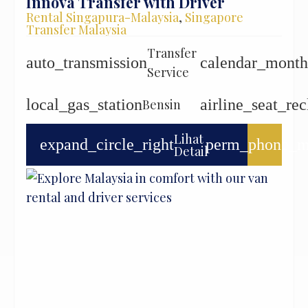
Innova Transfer with Driver
Rental Singapura-Malaysia
,
Singapore
Transfer Malaysia
Transfer
auto_transmission
calendar_month
Service
local_gas_station
airline_seat_rec
Bensin
Lihat
expand_circle_right
perm_phone_m
Detail