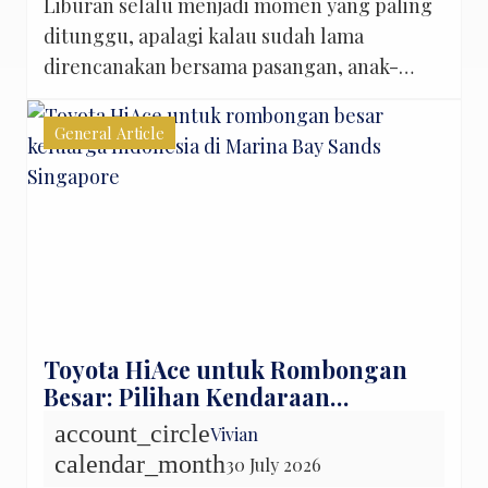
Liburan selalu menjadi momen yang paling
ditunggu, apalagi kalau sudah lama
direncanakan bersama pasangan, anak-
anak, atau keluarga besar. Rasanya
menyenangkan membayangkan jalan-jalan
General Article
ke tempat baru, mencoba kuliner khas,
hingga mengabadikan setiap momen
dengan kamera. Sayangnya, tidak sedikit
orang yang pulang dari liburan sambil
berkata, “Kok pengeluarannya jauh lebih
besar dari perkiraan, ya?” Padahal, sejak
awal […]
Toyota HiAce untuk Rombongan
Besar: Pilihan Kendaraan
Singapore & Malaysia
account_circle
Vivian
calendar_month
30 July 2026