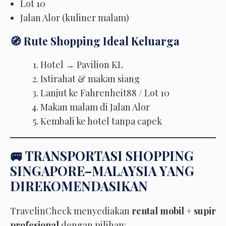
Lot 10
Jalan Alor (kuliner malam)
🧭 Rute Shopping Ideal Keluarga
Hotel → Pavilion KL
Istirahat & makan siang
Lanjut ke Fahrenheit88 / Lot 10
Makan malam di Jalan Alor
Kembali ke hotel tanpa capek
🚐 TRANSPORTASI SHOPPING
SINGAPORE–MALAYSIA YANG
DIREKOMENDASIKAN
TravelinCheck menyediakan
rental mobil + supir
profesional
dengan pilihan: