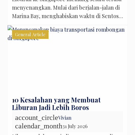
menyenangkan. Mulai dari berjalan-jalan di
Marina Bay, menghabiskan waktu di Sentosa,
hingga mengajak anak bermain di Singapore
Zoo atau Universal Studios Singapore.
General Article
Namun, ada satu hal yang sering membuat
banyak wisatawan Indonesia sedikit
khawatir sebelum berangkat: bagaimana
cara berpindah dari satu tempat ke tempat
lain dengan nyaman? Di kondisi […]
10 Kesalahan yang Membuat
Liburan Jadi Lebih Boros
account_circle
Vivian
calendar_month
31 July 2026