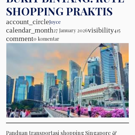
SHOPPING PRAKTIS
account_circle
Joyce
calendar_month
visibility
27 January 2026
415
comment
0 komentar
Panduan transportasi shopping Singapore &