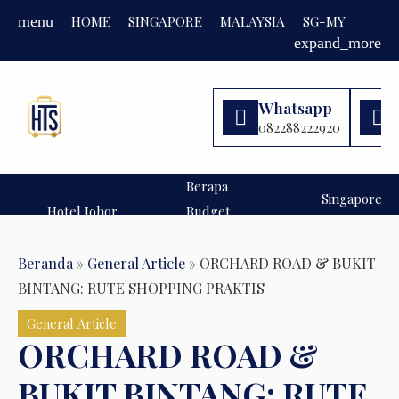
HOME
SINGAPORE
MALAYSIA
SG-MY
FAQ
menu
expand_more
Whatsapp
082288222920
Berapa
Singapore
Hotel Johor
Budget
Travel: Cara
Bahru untuk
Liburan
Menentukan
Keluarga
ke Kuala
Beranda
»
General Article
»
ORCHARD ROAD & BUKIT
Johor
Kuala
Destinasi
Singapore
Bahru
Lumpur
Indonesia:
Lumpur?:
BINTANG: RUTE SHOPPING PRAKTIS
Liburan
Rekomendasi
Estimasi
General Article
yang Sesuai
Wisatawan
Budget
ORCHARD ROAD &
Anggaran
Liburan
BUKIT BINTANG: RUTE