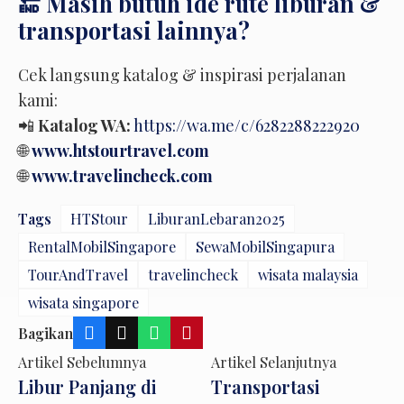
🔚 Masih butuh ide rute liburan &
transportasi lainnya?
Cek langsung katalog & inspirasi perjalanan
kami:
📲
Katalog WA:
https://wa.me/c/6282288222920
🌐
www.htstourtravel.com
🌐
www.travelincheck.com
Tags
HTStour
LiburanLebaran2025
RentalMobilSingapore
SewaMobilSingapura
TourAndTravel
travelincheck
wisata malaysia
wisata singapore
Bagikan
Artikel Sebelumnya
Artikel Selanjutnya
Libur Panjang di
Transportasi