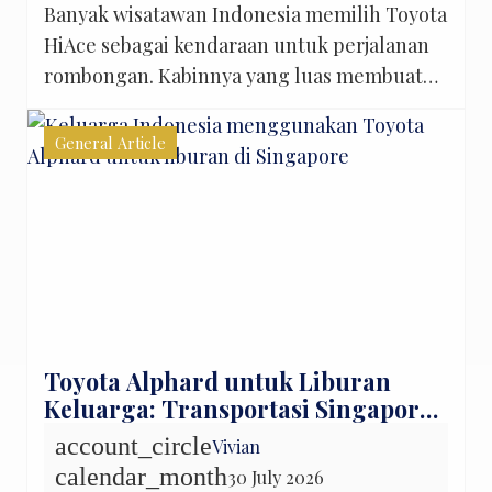
Banyak wisatawan Indonesia memilih Toyota
HiAce sebagai kendaraan untuk perjalanan
rombongan. Kabinnya yang luas membuat
semua anggota keluarga bisa duduk
bersama dalam satu kendaraan, sehingga
General Article
suasana liburan terasa lebih hangat sejak
perjalanan dimulai. Baik untuk airport
transfer, city tour, perjalanan menuju
Genting Highlands, maupun wisata lintas
kota di Malaysia, Toyota HiAce menjadi
pilihan yang praktis […]
Toyota Alphard untuk Liburan
Keluarga: Transportasi Singapore
& Malaysia
account_circle
Vivian
calendar_month
30 July 2026