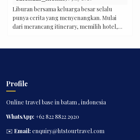
Liburan bersama keluarga besar selalu
punya cerita yang menyenangkan. Mulai
dari merancang itinerary, memilih hotel,
sampai membayangkan momen berkumpul
di tempat-tempat ikonik seperti Marina Bay
Sands di Singapore atau Petronas Twin
Towers di Kuala Lumpur. Namun, ada satu
hal yang sering terlupakan saat menyusun
rencana perjalanan, yaitu memilih
Profile
kendaraan yang benar-benar sesuai dengan
kebutuhan rombongan. […]
Online travel base in batam , indonesia
WhatsApp:
+62 822 8822 2920
✉️
Email:
enquiry@htstourtravel.com