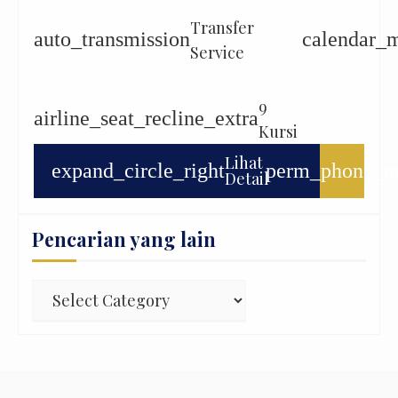
Transfer
auto_transmission
calendar_
Service
9
airline_seat_recline_extra
Kursi
Lihat
expand_circle_right
perm_phone_m
Detail
Pencarian yang lain
Pencarian
yang
lain