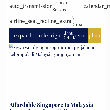
Transfer
auto_transmission
calendar_
Service
6
airline_seat_recline_extra
Kursi
Lihat
expand_circle_right
perm_phone_m
Detail
Affordable Singapore to Malaysia