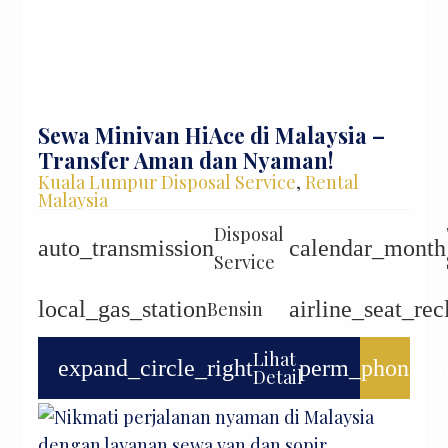
Sewa Minivan HiAce di Malaysia –
Transfer Aman dan Nyaman!
Kuala Lumpur Disposal Service
,
Rental
Malaysia
Disposal
auto_transmission
calendar_month
Service
local_gas_station
airline_seat_rec
Bensin
Lihat
expand_circle_right
perm_phone_m
Detail