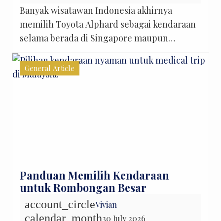
Banyak wisatawan Indonesia akhirnya
memilih Toyota Alphard sebagai kendaraan
selama berada di Singapore maupun
Malaysia. Bukan semata karena tampilannya
yang mewah, tetapi karena ruang kabinnya
General Article
yang lega, kursinya nyaman, dan mampu
memberikan pengalaman perjalanan yang
lebih santai untuk seluruh anggota
keluarga. Baik untuk airport transfer, city
tour seharian, perjalanan menuju Genting
Highlands, maupun perjalanan dari […]
Panduan Memilih Kendaraan
untuk Rombongan Besar
account_circle
Vivian
calendar_month
30 July 2026