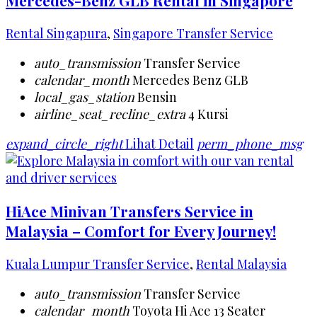
Rental Singapura
,
Singapore Transfer Service
auto_transmission
Transfer Service
calendar_month
Mercedes Benz GLB
local_gas_station
Bensin
airline_seat_recline_extra
4 Kursi
expand_circle_right
Lihat Detail
perm_phone_msg
HiAce Minivan Transfers Service in
Malaysia – Comfort for Every Journey!
Kuala Lumpur Transfer Service
,
Rental Malaysia
auto_transmission
Transfer Service
calendar_month
Toyota Hi Ace 13 Seater