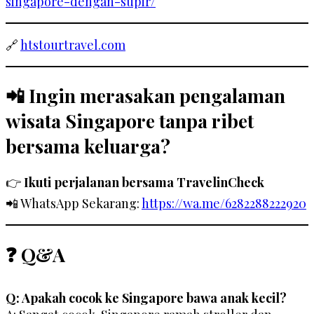
singapore-dengan-supir/
🔗
htstourtravel.com
📲 Ingin merasakan
pengalaman
wisata Singapore tanpa ribet
bersama keluarga?
👉
Ikuti perjalanan bersama TravelinCheck
📲 WhatsApp Sekarang:
https://wa.me/6282288222920
❓ Q&A
Q: Apakah cocok ke Singapore bawa anak kecil?