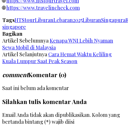
🌐
https://www.htstourtravel.com
🌐
https://www.travelincheck.com
Tags
HTStour
LiburanLebaran2025
LiburanSingapura
singapore
Bagikan
Artikel Sebelumnya
Kenapa WNI Lebih Nyaman
Sewa Mobil di Malaysia
Artikel Selanjutnya
Cara Hemat Waktu Keliling
Kuala Lumpur Saat Peak Season
comment
Komentar (0)
Saat ini belum ada komentar
Silahkan tulis komentar Anda
Email Anda tidak akan dipublikasikan. Kolom yang
bertanda bintang (*) wajib diisi