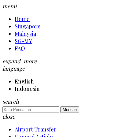
menu
Home
Singapore
Malaysia
SG-MY
FAQ
expand_more
language
English
Indonesia
search
Mencari
close
Airport Transfer
General Article