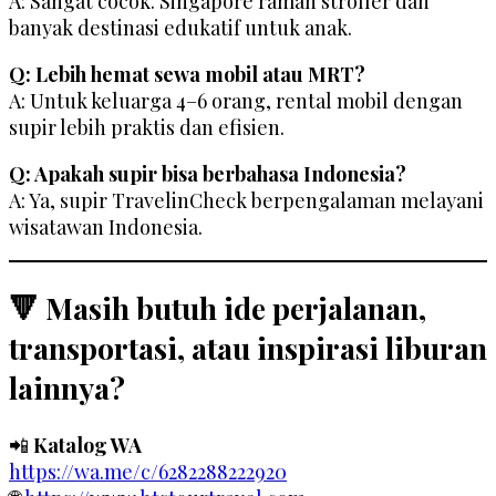
A: Sangat cocok. Singapore ramah stroller dan
banyak destinasi edukatif untuk anak.
Q: Lebih hemat sewa mobil atau MRT?
A: Untuk keluarga 4–6 orang, rental mobil dengan
supir lebih praktis dan efisien.
Q: Apakah supir bisa berbahasa Indonesia?
A: Ya, supir TravelinCheck berpengalaman melayani
wisatawan Indonesia.
🔻 Masih butuh ide perjalanan,
transportasi, atau inspirasi liburan
lainnya?
📲
Katalog WA
https://wa.me/c/6282288222920