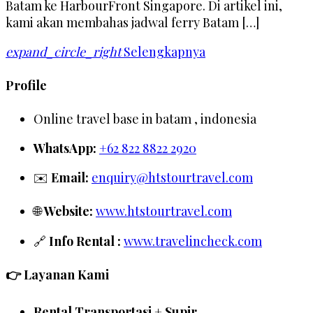
Batam ke HarbourFront Singapore. Di artikel ini,
kami akan membahas jadwal ferry Batam […]
expand_circle_right
Selengkapnya
Profile
Online travel base in batam , indonesia
WhatsApp:
+62 822 8822 2920
✉️
Email:
enquiry@htstourtravel.com
🌐
Website:
www.htstourtravel.com
🔗
Info Rental :
www.travelincheck.com
👉 Layanan Kami
Rental Transportasi + Supir