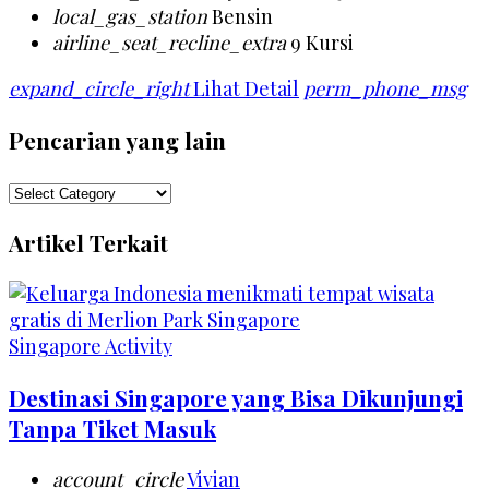
local_gas_station
Bensin
airline_seat_recline_extra
9 Kursi
expand_circle_right
Lihat Detail
perm_phone_msg
Pencarian yang lain
Pencarian
yang
Artikel Terkait
lain
Singapore Activity
Destinasi Singapore yang Bisa Dikunjungi
Tanpa Tiket Masuk
account_circle
Vivian