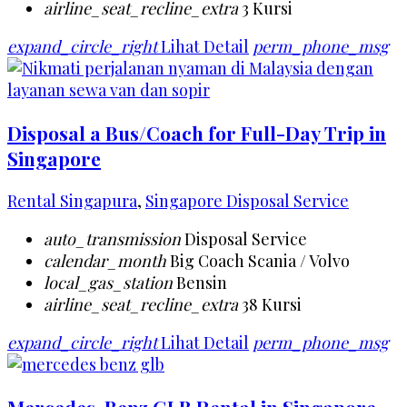
airline_seat_recline_extra
3 Kursi
expand_circle_right
Lihat Detail
perm_phone_msg
Disposal a Bus/Coach for Full-Day Trip in
Singapore
Rental Singapura
,
Singapore Disposal Service
auto_transmission
Disposal Service
calendar_month
Big Coach Scania / Volvo
local_gas_station
Bensin
airline_seat_recline_extra
38 Kursi
expand_circle_right
Lihat Detail
perm_phone_msg
Mercedes-Benz GLB Rental in Singapore