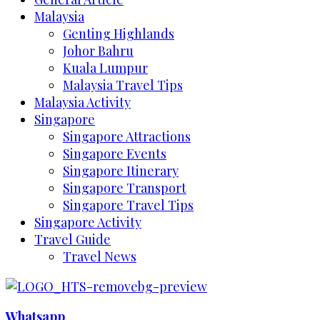
Malaysia
Genting Highlands
Johor Bahru
Kuala Lumpur
Malaysia Travel Tips
Malaysia Activity
Singapore
Singapore Attractions
Singapore Events
Singapore Itinerary
Singapore Transport
Singapore Travel Tips
Singapore Activity
Travel Guide
Travel News
Whatsapp