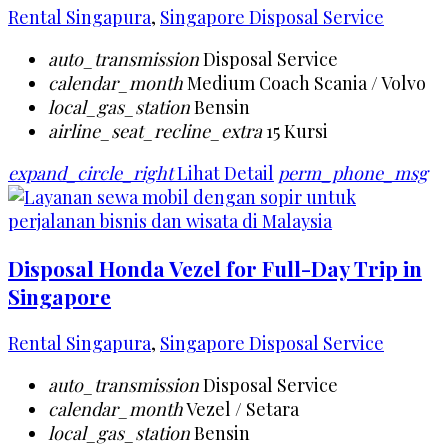
Rental Singapura
,
Singapore Disposal Service
auto_transmission
Disposal Service
calendar_month
Medium Coach Scania / Volvo
local_gas_station
Bensin
airline_seat_recline_extra
15 Kursi
expand_circle_right
Lihat Detail
perm_phone_msg
Disposal Honda Vezel for Full-Day Trip in
Singapore
Rental Singapura
,
Singapore Disposal Service
auto_transmission
Disposal Service
calendar_month
Vezel / Setara
local_gas_station
Bensin