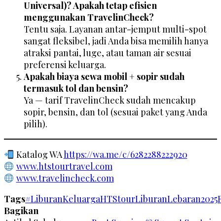
Universal)? Apakah tetap efisien
menggunakan TravelinCheck?
Tentu saja. Layanan antar-jemput multi-spot
sangat fleksibel, jadi Anda bisa memilih hanya
atraksi pantai, luge, atau taman air sesuai
preferensi keluarga.
Apakah biaya sewa mobil + sopir sudah
termasuk tol dan bensin?
Ya — tarif TravelinCheck sudah mencakup
sopir, bensin, dan tol (sesuai paket yang Anda
pilih).
Katalog WA
https://wa.me/c/6282288222920
www.htstourtravel.com
www.travelincheck.com
Tags
#LiburanKeluarga
HTStour
LiburanLebaran2025
Bagikan