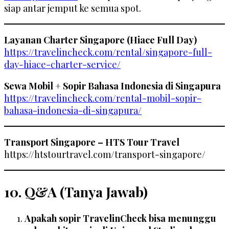
siap antar jemput ke semua spot.
Layanan Charter Singapore (Hiace Full Day)
https://travelincheck.com/rental/singapore-full-
day-hiace-charter-service/
Sewa Mobil + Sopir Bahasa Indonesia di Singapura
https://travelincheck.com/rental-mobil-sopir-
bahasa-indonesia-di-singapura/
Transport Singapore – HTS Tour Travel
https://htstourtravel.com/transport-singapore/
10. Q&A (Tanya Jawab)
Apakah sopir TravelinCheck bisa menunggu