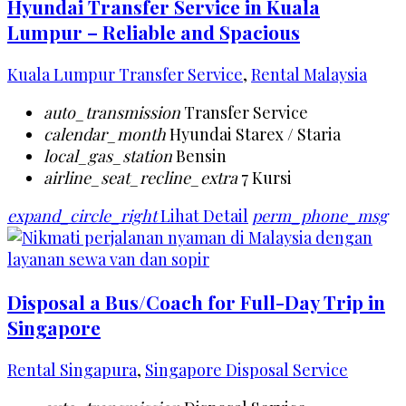
Hyundai Transfer Service in Kuala
Lumpur – Reliable and Spacious
Kuala Lumpur Transfer Service
,
Rental Malaysia
auto_transmission
Transfer Service
calendar_month
Hyundai Starex / Staria
local_gas_station
Bensin
airline_seat_recline_extra
7 Kursi
expand_circle_right
Lihat Detail
perm_phone_msg
Disposal a Bus/Coach for Full-Day Trip in
Singapore
Rental Singapura
,
Singapore Disposal Service