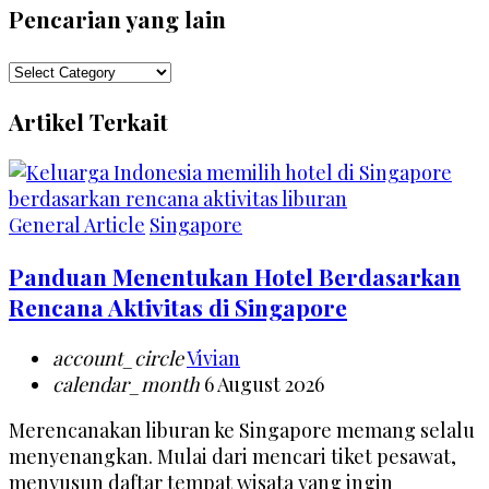
Pencarian yang lain
Pencarian
yang
Artikel Terkait
lain
General Article
Singapore
Panduan Menentukan Hotel Berdasarkan
Rencana Aktivitas di Singapore
account_circle
Vivian
calendar_month
6 August 2026
Merencanakan liburan ke Singapore memang selalu
menyenangkan. Mulai dari mencari tiket pesawat,
menyusun daftar tempat wisata yang ingin