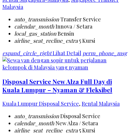
Malaysia
auto_transmission
Transfer Service
calendar_month
Innova / Setara
local_gas_station
Bensin
airline_seat_recline_extra
5 Kursi
expand_circle_right
Lihat Detail
perm_phone_msg
Disposal Service New Alza Full Day di
Kuala Lumpur – Nyaman & Fleksibel
Kuala Lumpur Disposal Service
,
Rental Malaysia
auto_transmission
Disposal Service
calendar_month
New Alza / Setara
airline_seat_recline_extra
5 Kursi