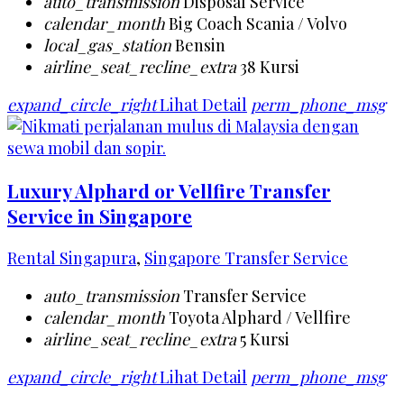
auto_transmission
Disposal Service
calendar_month
Big Coach Scania / Volvo
local_gas_station
Bensin
airline_seat_recline_extra
38 Kursi
expand_circle_right
Lihat Detail
perm_phone_msg
Luxury Alphard or Vellfire Transfer
Service in Singapore
Rental Singapura
,
Singapore Transfer Service
auto_transmission
Transfer Service
calendar_month
Toyota Alphard / Vellfire
airline_seat_recline_extra
5 Kursi
expand_circle_right
Lihat Detail
perm_phone_msg