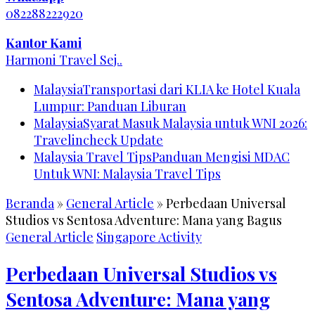
082288222920
Kantor Kami
Harmoni Travel Sej..
Malaysia
Transportasi dari KLIA ke Hotel Kuala
Lumpur: Panduan Liburan
Malaysia
Syarat Masuk Malaysia untuk WNI 2026:
Travelincheck Update
Malaysia Travel Tips
Panduan Mengisi MDAC
Untuk WNI: Malaysia Travel Tips
Beranda
»
General Article
»
Perbedaan Universal
Studios vs Sentosa Adventure: Mana yang Bagus
General Article
Singapore Activity
Perbedaan Universal Studios vs
Sentosa Adventure: Mana yang