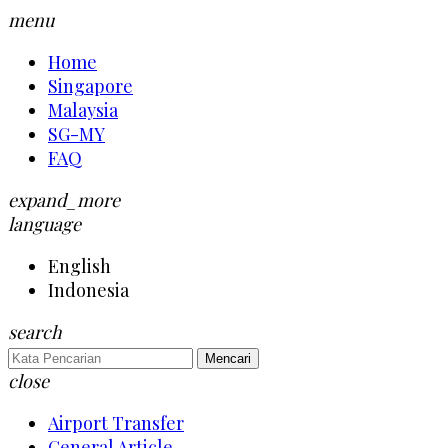
menu
Home
Singapore
Malaysia
SG-MY
FAQ
expand_more
language
English
Indonesia
search
Mencari
close
Airport Transfer
General Article