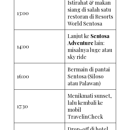
Istirahat & makan
siang di salah satu
13:00
restoran di Resorts
World Sentosa
Lanjut ke
Sentosa
Adventure
lain:
14:00
misalnya luge atau
sky ride
Bermain di pantai
16:00
Sentosa (Siloso
atau Palawan)
Menikmati sunset,
lalu kembali ke
17:30
mobil
TravelinCheck
Drop-off di hotel