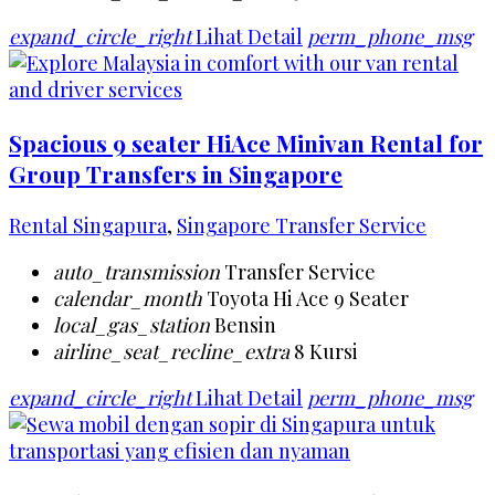
expand_circle_right
Lihat Detail
perm_phone_msg
Spacious 9 seater HiAce Minivan Rental for
Group Transfers in Singapore
Rental Singapura
,
Singapore Transfer Service
auto_transmission
Transfer Service
calendar_month
Toyota Hi Ace 9 Seater
local_gas_station
Bensin
airline_seat_recline_extra
8 Kursi
expand_circle_right
Lihat Detail
perm_phone_msg