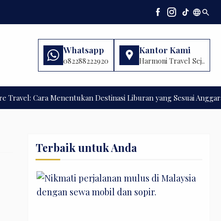
language
search
Whatsapp
Kantor Kami
082288222920
Harmoni Travel Sej..
: Cara Menentukan Destinasi Liburan yang Sesuai Anggaran
Johor
Terbaik untuk Anda