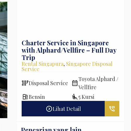
pore:
Charter Service in Singapore
Dis
or
with Alphard/Vellfire – Full Day
Day
Trip
Sin
sposal
Rental Singapura
,
Singapore Disposal
Rent
Service
Serv
 Coach
Toyota Alphard /
auto_transmission
calendar_month
auto_transmission
Disposal Service
D
 Volvo
Vellfire
local_gas_station
airline_seat_recline_extra
local_gas_station
Bensin
5 Kursi
B
perm_phone_msg
expand_circle_right
perm_phone_msg
Lihat Detail
Pencarian yang lain