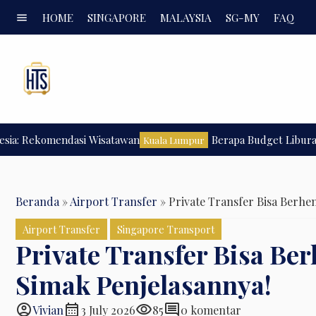
menu
HOME
SINGAPORE
MALAYSIA
SG-MY
FAQ
komendasi Wisatawan
Berapa Budget Liburan ke Kua
Kuala Lumpur
Beranda
»
Airport Transfer
»
Private Transfer Bisa Berhen
Airport Transfer
Singapore Transport
Private Transfer Bisa Ber
Simak Penjelasannya!
account_circle
calendar_month
visibility
comment
Vivian
3 July 2026
85
0 komentar