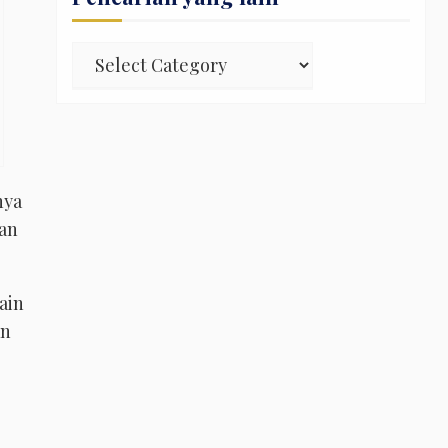
Pencarian
yang
lain
nya
aan
ain
an