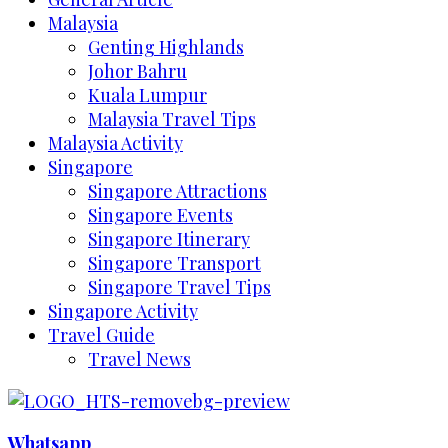
Malaysia
Genting Highlands
Johor Bahru
Kuala Lumpur
Malaysia Travel Tips
Malaysia Activity
Singapore
Singapore Attractions
Singapore Events
Singapore Itinerary
Singapore Transport
Singapore Travel Tips
Singapore Activity
Travel Guide
Travel News
Whatsapp