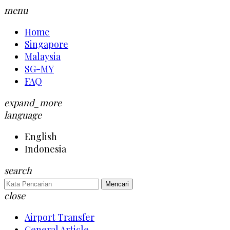
menu
Home
Singapore
Malaysia
SG-MY
FAQ
expand_more
language
English
Indonesia
search
Mencari
close
Airport Transfer
General Article