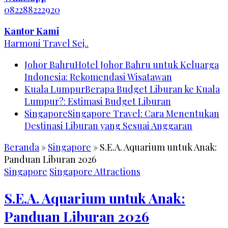
082288222920
Kantor Kami
Harmoni Travel Sej..
Johor Bahru
Hotel Johor Bahru untuk Keluarga
Indonesia: Rekomendasi Wisatawan
Kuala Lumpur
Berapa Budget Liburan ke Kuala
Lumpur?: Estimasi Budget Liburan
Singapore
Singapore Travel: Cara Menentukan
Destinasi Liburan yang Sesuai Anggaran
Beranda
»
Singapore
»
S.E.A. Aquarium untuk Anak:
Panduan Liburan 2026
Singapore
Singapore Attractions
S.E.A. Aquarium untuk Anak:
Panduan Liburan 2026