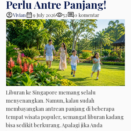
Perlu Antre Panjang!
account_circle
calendar_month
visibility
comment
Vivian
9 July 2026
52
0 komentar
Liburan ke Singapore memang selalu
menyenangkan. Namun, kalau sudah
membayangkan antrean panjang di beberapa
tempat wisata populer, semangat liburan kadang
bisa sedikit berkurang. Apalagi jika Anda