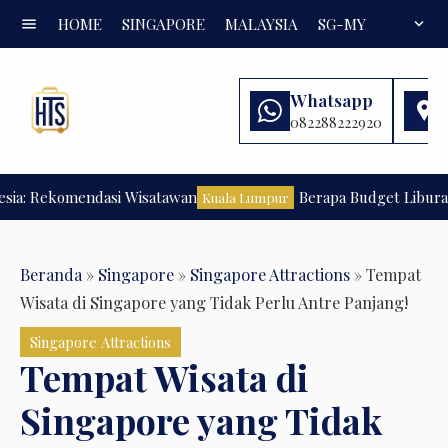
menu
HOME
SINGAPORE
MALAYSIA
SG-MY
FAQ
expand_more
Whatsapp
082288222920
Rekomendasi Wisatawan
Berapa Budget Liburan ke K
Kuala Lumpur
Beranda
»
Singapore
»
Singapore Attractions
»
Tempat
Wisata di Singapore yang Tidak Perlu Antre Panjang!
Singapore Attractions
Tempat Wisata di
Singapore yang Tidak