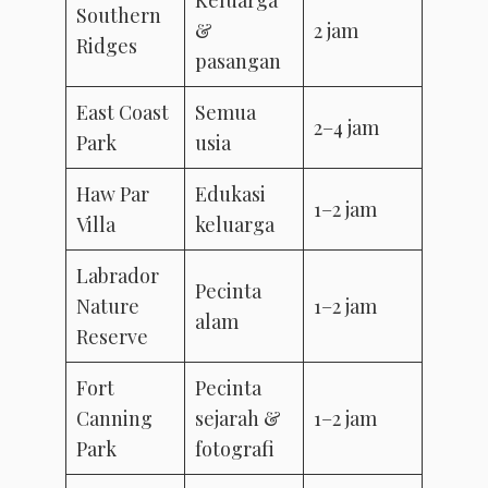
Keluarga
Southern
&
2 jam
Ridges
pasangan
East Coast
Semua
2–4 jam
Park
usia
Haw Par
Edukasi
1–2 jam
Villa
keluarga
Labrador
Pecinta
Nature
1–2 jam
alam
Reserve
Fort
Pecinta
Canning
sejarah &
1–2 jam
Park
fotografi