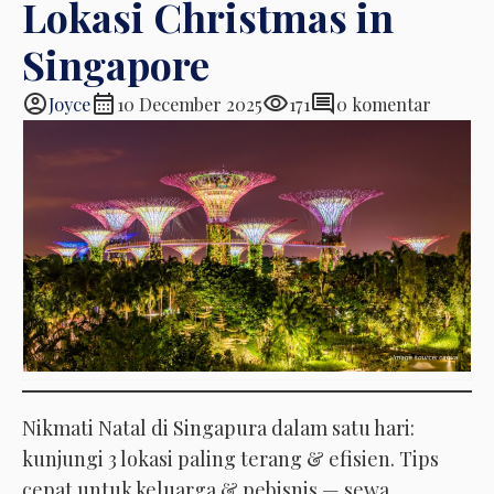
Lokasi Christmas in
Singapore
account_circle
calendar_month
visibility
comment
Joyce
10 December 2025
171
0 komentar
Nikmati Natal di Singapura dalam satu hari:
kunjungi 3 lokasi paling terang & efisien. Tips
cepat untuk keluarga & pebisnis — sewa