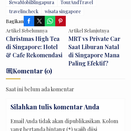
SewaMobilSingapura
TourAndTravel
travelincheck
wisata singapore
Bagikan
Artikel Sebelumnya
Artikel Selanjutnya
Christmas High Tea
MRT vs Private Car
di Singapore: Hotel
Saat Liburan Natal
& Cafe Rekomendasi
di Singapore Mana
Paling Efektif?
Komentar (0)
comment
Saat ini belum ada komentar
Silahkan tulis komentar Anda
Email Anda tidak akan dipublikasikan. Kolom
yang bertanda bintang (*) wajib diisi