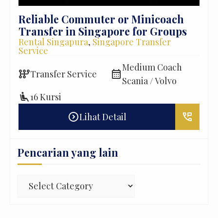
h
Reliable Commuter or Minicoach
Dis
Transfer in Singapore for Groups
di
Rental Singapura
,
Singapore Transfer
Pra
Service
Kua
Mal
 /
Medium Coach
auto_transmission
calendar_month
Transfer Service
Scania / Volvo
auto_transmission
D
airline_seat_recline_extra
16 Kursi
local_gas_station
B
erm_phone_msg
expand_circle_right
perm_phone_msg
Lihat Detail
Pencarian yang lain
Pencarian
yang
lain