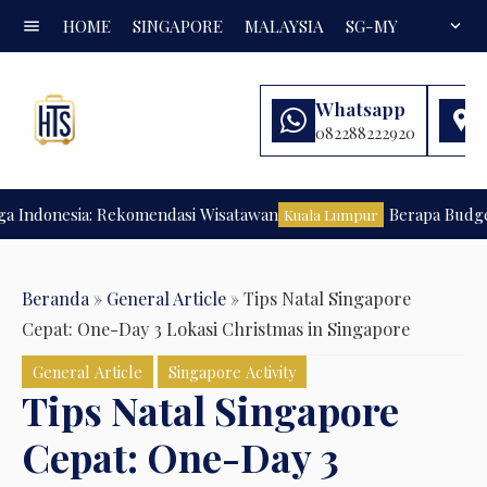
menu
HOME
SINGAPORE
MALAYSIA
SG-MY
FAQ
expand_more
Whatsapp
082288222920
donesia: Rekomendasi Wisatawan
Berapa Budget Lib
Kuala Lumpur
Beranda
»
General Article
»
Tips Natal Singapore
Cepat: One-Day 3 Lokasi Christmas in Singapore
General Article
Singapore Activity
Tips Natal Singapore
Cepat: One-Day 3