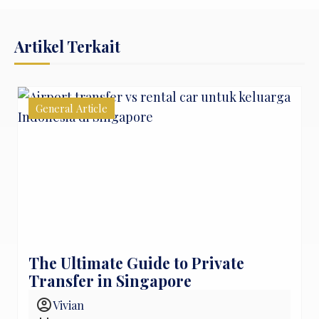
Artikel Terkait
General Article
The Ultimate Guide to Private
Transfer in Singapore
account_circle
Vivian