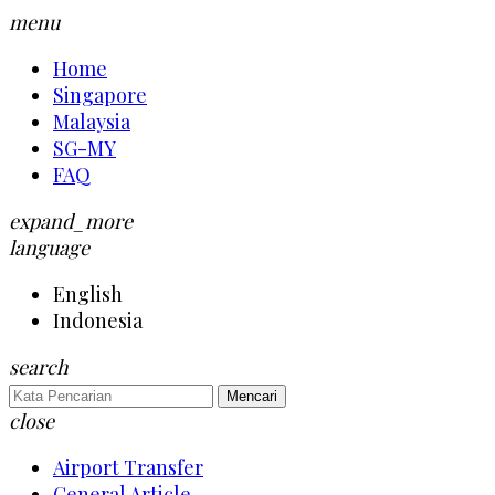
menu
Home
Singapore
Malaysia
SG-MY
FAQ
expand_more
language
English
Indonesia
search
Mencari
close
Airport Transfer
General Article