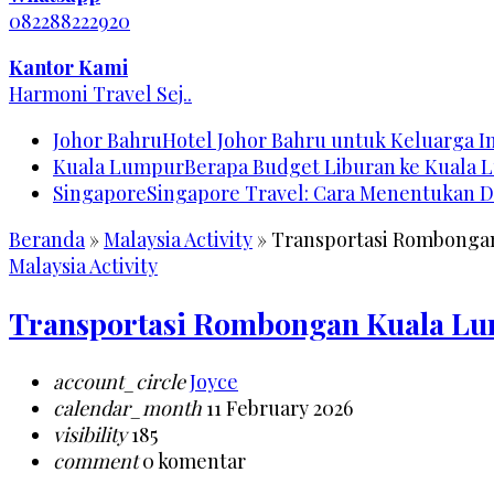
082288222920
Kantor Kami
Harmoni Travel Sej..
Johor Bahru
Hotel Johor Bahru untuk Keluarga 
Kuala Lumpur
Berapa Budget Liburan ke Kuala 
Singapore
Singapore Travel: Cara Menentukan D
Beranda
»
Malaysia Activity
»
Transportasi Rombonga
Malaysia Activity
Transportasi Rombongan Kuala L
account_circle
Joyce
calendar_month
11 February 2026
visibility
185
comment
0 komentar