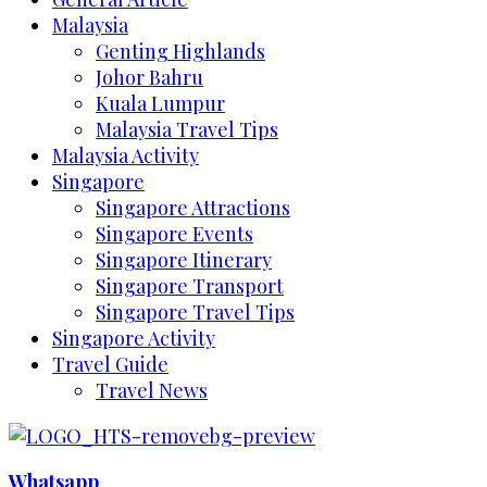
Malaysia
Genting Highlands
Johor Bahru
Kuala Lumpur
Malaysia Travel Tips
Malaysia Activity
Singapore
Singapore Attractions
Singapore Events
Singapore Itinerary
Singapore Transport
Singapore Travel Tips
Singapore Activity
Travel Guide
Travel News
Whatsapp