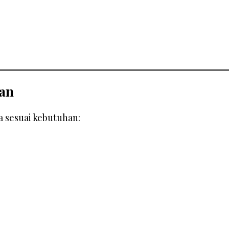
an
 sesuai kebutuhan: