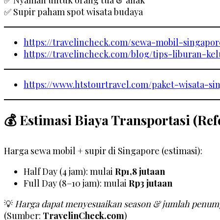
✅ Supir paham spot wisata budaya
https://travelincheck.com/sewa-mobil-singapor
https://travelincheck.com/blog/tips-liburan-ke
https://www.htstourtravel.com/paket-wisata-si
💰 Estimasi Biaya Transportasi (Ref
Harga sewa mobil + supir di Singapore (estimasi):
Half Day (4 jam): mulai
Rp1,8 jutaan
Full Day (8–10 jam): mulai
Rp3 jutaan
💡
Harga dapat menyesuaikan season & jumlah penu
(Sumber:
TravelinCheck.com
)