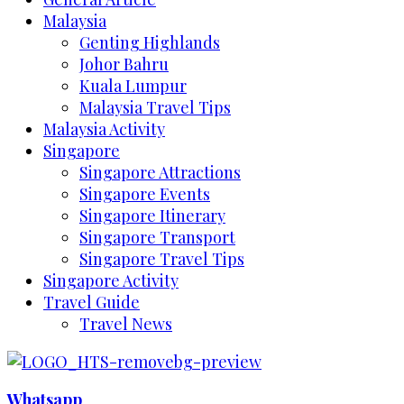
Malaysia
Genting Highlands
Johor Bahru
Kuala Lumpur
Malaysia Travel Tips
Malaysia Activity
Singapore
Singapore Attractions
Singapore Events
Singapore Itinerary
Singapore Transport
Singapore Travel Tips
Singapore Activity
Travel Guide
Travel News
Whatsapp