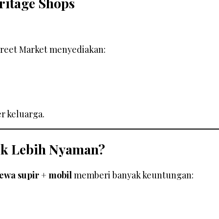
ritage Shops
treet Market menyediakan:
r keluarga.
ck Lebih Nyaman?
ewa supir + mobil
memberi banyak keuntungan: