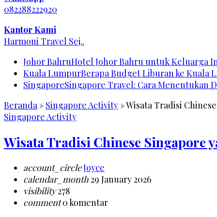
082288222920
Kantor Kami
Harmoni Travel Sej..
Johor Bahru
Hotel Johor Bahru untuk Keluarga 
Kuala Lumpur
Berapa Budget Liburan ke Kuala 
Singapore
Singapore Travel: Cara Menentukan D
Beranda
»
Singapore Activity
»
Wisata Tradisi Chines
Singapore Activity
Wisata Tradisi Chinese Singapore
account_circle
Joyce
calendar_month
29 January 2026
visibility
278
comment
0 komentar