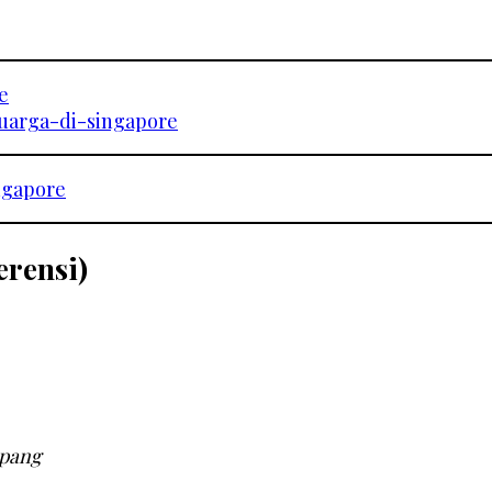
e
luarga-di-singapore
ngapore
erensi)
mpang