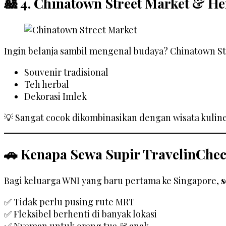
🎎 4. Chinatown Street Market & He
Ingin belanja sambil mengenal budaya? Chinatown S
Souvenir tradisional
Teh herbal
Dekorasi Imlek
💡 Sangat cocok dikombinasikan dengan wisata kuline
🚗 Kenapa Sewa Supir TravelinChe
Bagi keluarga WNI yang baru pertama ke Singapore,
s
✅ Tidak perlu pusing rute MRT
✅ Fleksibel berhenti di banyak lokasi
✅ Nyaman untuk orang tua & anak