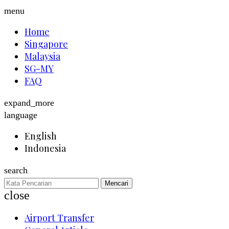
menu
Home
Singapore
Malaysia
SG-MY
FAQ
expand_more
language
English
Indonesia
search
Mencari
close
Airport Transfer