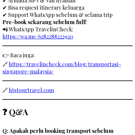
✔ Armada MPV & Van nyaman
✔ Bisa request itinerary keluarga
✔ Support WhatsApp sebelum & selama trip
Pre-book sekarang sebelum full!
📲 WhatsApp TravelinCheck:
https://wa.me/6282288222920
👉 Baca juga:
🔗
https://travelincheck.com/blog/transportasi-
singapore-malaysia/
🔗
htstourtravel.com
❓ Q&A
Q: Apakah perlu booking transport sebelum