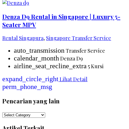
Denza D9 Rental in Singapore | Luxury 5-
Seater MPV
Rental Singapura
,
Singapore Transfer Service
auto_transmission
Transfer Service
calendar_month
Denza D9
airline_seat_recline_extra
5 Kursi
expand_circle_right
Lihat Detail
perm_phone_msg
Pencarian yang lain
Pencarian
yang
Artikel Terkait
lain