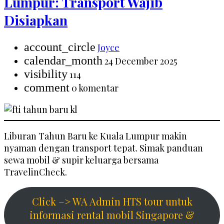
Lumpur: Transport Wajib
Disiapkan
account_circle
Joyce
calendar_month
24 December 2025
visibility
114
comment
0 komentar
Liburan Tahun Baru ke Kuala Lumpur makin
nyaman dengan transport tepat. Simak panduan
sewa mobil & supir keluarga bersama
TravelinCheck.
Click –> WA Admin HTS tour untuk
informasi rental mobil Singapore &