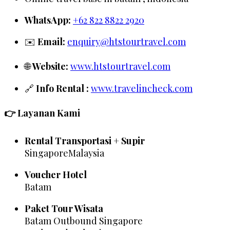
WhatsApp:
+62 822 8822 2920
✉️
Email:
enquiry@htstourtravel.com
🌐
Website:
www.htstourtravel.com
🔗
Info Rental :
www.travelincheck.com
👉 Layanan Kami
Rental Transportasi + Supir
SingaporeMalaysia
Voucher Hotel
Batam
Paket Tour Wisata
Batam Outbound Singapore