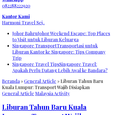
082288222920
Kantor Kami
Harmoni Travel Sej..
Johor Bahru
Johor Weekend Escape: Top Places
to Visit untuk Liburan Keluarga
Singapore Transport
Transportasi untuk
Liburan Kantor ke Singapore: Tips Company
Trip
Singapore Travel Tips
Singapore Travel:
Apakah Perlu Datang Lebih Awal ke Bandara?
Beranda
»
General Article
»
Liburan Tahun Baru
Kuala Lumpur: Transport Wajib Disiapkan
General Article
Malaysia Activity
Liburan Tahun Baru Kuala