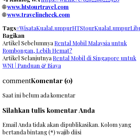
🌐
www.htstourtravel.com
🌐
www.travelincheck.com
Tags
#WisataKualaLumpur
HTStour
KualaLumpur
Lib
Bagikan
Artikel Sebelumnya
Rental Mobil Malaysia untuk
Rombongan, Lebih Hemat?
Artikel Selanjutnya
Rental Mobil di Singapore untuk
WNI | Panduan & Biaya
Komentar (0)
comment
Saat ini belum ada komentar
Silahkan tulis komentar Anda
Email Anda tidak akan dipublikasikan. Kolom yang
bertanda bintang (*) wajib diisi