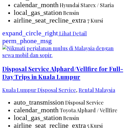
calendar_month
Hyundai Starex / Staria
local_gas_station
Bensin
airline_seat_recline_extra
7 Kursi
expand_circle_right
Lihat Detail
perm_phone_msg
Disposal Service Alphard/Vellfire for Full-
Day Trips in Kuala Lumpur
Kuala Lumpur Disposal Service
,
Rental Malaysia
auto_transmission
Disposal Service
calendar_month
Toyota Alphard / Vellfire
local_gas_station
Bensin
airline_seat_recline_extra
5 Kursi