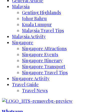
General Article
Malaysia
Genting Highlands
Johor Bahru
Kuala Lumpur
Malaysia Travel Tips
Malaysia Activity
Singapore
Singapore Attractions
Singapore Events
Singapore Itinerary
Singapore Transport
Singapore Travel Tips
Singapore Activity
Travel Guide
Travel News
Whatsapp