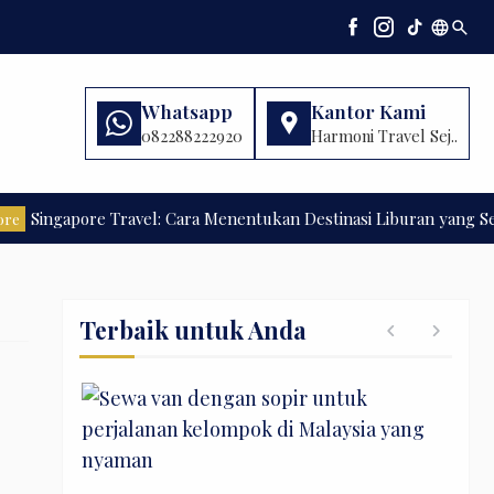
language
search
Whatsapp
Kantor Kami
082288222920
Harmoni Travel Sej..
gapore Travel: Cara Menentukan Destinasi Liburan yang Sesuai An
Terbaik untuk Anda