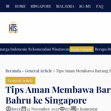
menu
HOME
SINGAPORE
MALAYSIA
SG-MY
FAQ
ndonesia: Rekomendasi Wisatawan
Berapa Budget Li
Kuala Lumpur
Beranda
»
General Article
»
Tips Aman Membawa Barang Be
General Article
Tips Aman Membawa Bara
Bahru ke Singapore
account_circle
calendar_month
visibility
comment
Joyce
12 November 2025
671
0 komentar