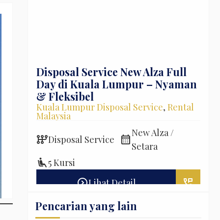
l in
Disposal Service New Alza Full
Sew
Day di Kuala Lumpur – Nyaman
– T
ansfer
Kual
& Fleksibel
Mala
Kuala Lumpur Disposal Service
,
Rental
Malaysia
s Benz
auto_transmission
D
New Alza /
auto_transmission
calendar_month
Disposal Service
Setara
local_gas_station
B
airline_seat_recline_extra
5 Kursi
perm_phone_msg
expand_circle_right
perm_phone_msg
Lihat Detail
Pencarian yang lain