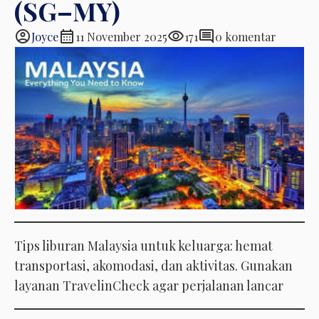
(SG–MY)
account_circle
calendar_month
visibility
comment
Joyce
11 November 2025
171
0 komentar
Tips liburan Malaysia untuk keluarga: hemat
transportasi, akomodasi, dan aktivitas. Gunakan
layanan TravelinCheck agar perjalanan lancar