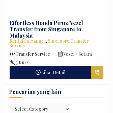
r
Effortless Honda Piruz/Vezel
Mer
Transfer from Singapore to
Sin
Ren
Malaysia
Ser
Rental Singapura
,
Singapore Transfer
Service
auto_transmission
 /
D
auto_transmission
calendar_month
Transfer Service
Vezel / Setara
local_gas_station
B
airline_seat_recline_extra
3 Kursi
expand_circle_right
perm_phone_msg
Lihat Detail
erm_phone_msg
Pencarian yang lain
Pencarian