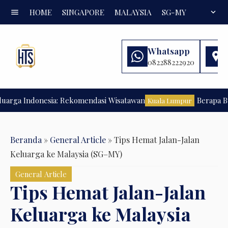
menu
HOME
SINGAPORE
MALAYSIA
SG-MY
FAQ
expand_more
Whatsapp
082288222920
ga Indonesia: Rekomendasi Wisatawan
Berapa Budge
Kuala Lumpur
Beranda
»
General Article
»
Tips Hemat Jalan-Jalan
Keluarga ke Malaysia (SG–MY)
General Article
Tips Hemat Jalan-Jalan
Keluarga ke Malaysia