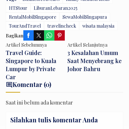
HTStour
LiburanLebaran2025
RentalMobilSingapore
SewaMobilSingapura
TourAndTravel
travelincheck
wisata malaysia
Bagikan
Artikel Sebelumnya
Artikel Selanjutnya
Travel Guide:
3 Kesalahan Umum
Singapore to Kuala
Saat Menyebrang ke
Lumpur by Private
Johor Bahru
Car
Komentar (0)
comment
Saat ini belum ada komentar
Silahkan tulis komentar Anda