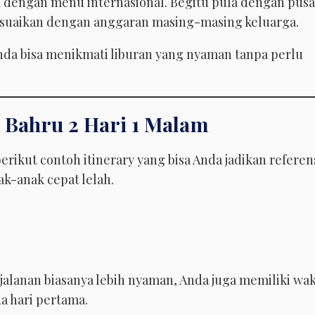
ga dengan menu internasional. Begitu pula dengan pusa
esuaikan dengan anggaran masing-masing keluarga.
da bisa menikmati liburan yang nyaman tanpa perlu
 Bahru 2 Hari 1 Malam
rikut contoh itinerary yang bisa Anda jadikan referens
ak-anak cepat lelah.
jalanan biasanya lebih nyaman, Anda juga memiliki wa
a hari pertama.