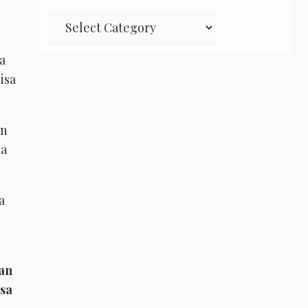
Pencarian
yang
lain
a
isa
an
na
a
an
isa