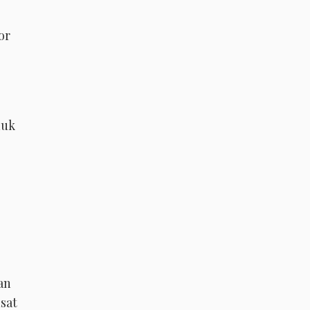
or
duk
an
sat