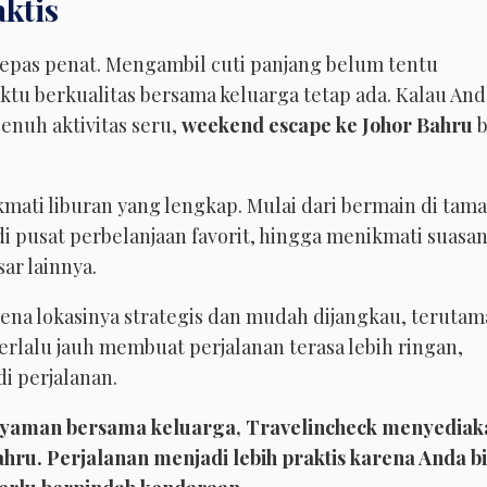
ktis
lepas penat. Mengambil cuti panjang belum tentu
tu berkualitas bersama keluarga tetap ada. Kalau And
enuh aktivitas seru,
weekend escape ke Johor Bahru
b
kmati liburan yang lengkap. Mulai dari bermain di tam
di pusat perbelanjaan favorit, hingga menikmati suasa
sar lainnya.
ena lokasinya strategis dan mudah dijangkau, terutam
terlalu jauh membuat perjalanan terasa lebih ringan,
i perjalanan.
h nyaman bersama keluarga, Travelincheck menyediak
ahru. Perjalanan menjadi lebih praktis karena Anda b