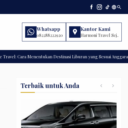
language
search
Whatsapp
Kantor Kami
082288222920
Harmoni Travel Sej..
el: Cara Menentukan Destinasi Liburan yang Sesuai Anggaran
Joh
Terbaik untuk Anda