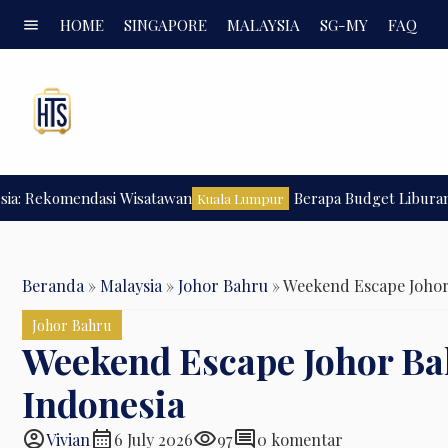
menu
HOME
SINGAPORE
MALAYSIA
SG-MY
FAQ
Rekomendasi Wisatawan
Berapa Budget Liburan ke K
Kuala Lumpur
Beranda
»
Malaysia
»
Johor Bahru
»
Weekend Escape Johor
Johor Bahru
Weekend Escape Johor Ba
Indonesia
account_circle
calendar_month
visibility
comment
Vivian
6 July 2026
97
0 komentar