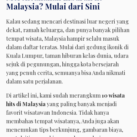
Malaysia? Mulai dari Sini
Kalau sedang mencari destinasi luar negeri yang
dekat, ramah keluarga, dan punya banyak pilihan
tempat wisata, Malaysia hampir selalu masuk
dalam daftar teratas. Mulai dari gedung ikonik di
Kuala Lumpur, taman hiburan kelas dunia, udara
sejuk di pegunungan, hingga kota bersejarah
yang penuh cerita, semuanya bisa Anda nikmati
dalam satu perjalanan.
Di artikel ini, kami sudah merangkum
10 wisata
hits di Malaysia
yang paling banyak menjadi
favorit wisatawan Indonesia. Tidak hanya
membahas tempat wisatanya, Anda juga akan
menemukan tips berkunjung, gambaran biaya,