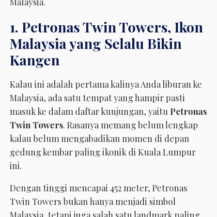
Malaysia.
1. Petronas Twin Towers, Ikon
Malaysia yang Selalu Bikin
Kangen
Kalau ini adalah pertama kalinya Anda liburan ke
Malaysia, ada satu tempat yang hampir pasti
masuk ke dalam daftar kunjungan, yaitu
Petronas
Twin Towers
. Rasanya memang belum lengkap
kalau belum mengabadikan momen di depan
gedung kembar paling ikonik di Kuala Lumpur
ini.
Dengan tinggi mencapai 452 meter, Petronas
Twin Towers bukan hanya menjadi simbol
Malaysia, tetapi juga salah satu landmark paling