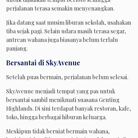
perjalanan terasa semakin menyenangkan.
Jika datang saat musim liburan sekolah, usahakan
tiba sejak pagi. Selain udara masih terasa segar,
antrean wahana juga biasanya belum terlalu
panjang.
Bersantai di SkyAvenue
Setelah puas bermain, perjalanan belum selesai.
SkyAvenue menjadi tempat yang pas untuk
bersantai sambil menikmati suasana Genting
Highlands. Di sini terdapat banyak restoran, kafe,
toko, hingga berbagai hiburan keluarga.
Meskipun tidak berniat bermain wahana,