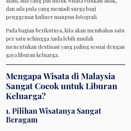
alam, ada yang pas untuk wisata edukasi anak,
dan ada pula yang menjadi surga bagi
penggemar kuliner maupun fotografi.
Pada bagian berikutnya, kita akan membahas satu
per satu sehingga Anda lebih mudah
menentukan destinasi yang paling sesuai dengan
gaya liburan keluarga.
Mengapa Wisata di Malaysia
Sangat Cocok untuk Liburan
Keluarga?
1. Pilihan Wisatanya Sangat
Beragam