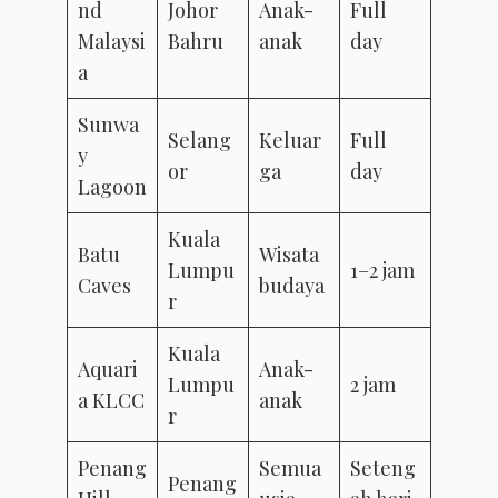
nd
Johor
Anak-
Full
Malaysi
Bahru
anak
day
a
Sunwa
Selang
Keluar
Full
y
or
ga
day
Lagoon
Kuala
Batu
Wisata
Lumpu
1–2 jam
Caves
budaya
r
Kuala
Aquari
Anak-
Lumpu
2 jam
a KLCC
anak
r
Penang
Semua
Seteng
Penang