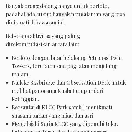
Banyak orang datang hanya untuk berfoto,
padahal ada cukup banyak pengalaman yang bisa
dinikmati di kawasan ini.
Beberapa aktivitas yang paling
direkomendasikan antara lain:
Berfoto dengan latar belakang Petronas Twin
Towers, terutama saat pagi atau menjelang
malam.
Naik ke Skybridge dan Observation Deck untuk
melihat panorama Kuala Lumpur dari
ketinggian.
Bersantai di KLCC Park sambil menikmati
suasana taman yang hijau dan asri.
Menjelajahi Suria KLCC yang dipenuhi toko,