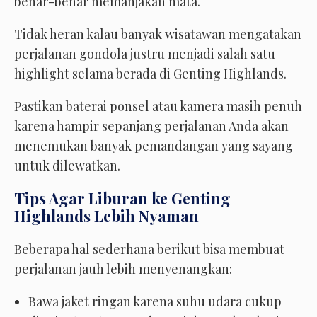
benar-benar memanjakan mata.
Tidak heran kalau banyak wisatawan mengatakan
perjalanan gondola justru menjadi salah satu
highlight selama berada di Genting Highlands.
Pastikan baterai ponsel atau kamera masih penuh
karena hampir sepanjang perjalanan Anda akan
menemukan banyak pemandangan yang sayang
untuk dilewatkan.
Tips Agar Liburan ke Genting
Highlands Lebih Nyaman
Beberapa hal sederhana berikut bisa membuat
perjalanan jauh lebih menyenangkan:
Bawa jaket ringan karena suhu udara cukup