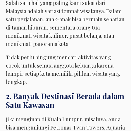
Salah satu hal yang paling kami sukai dari
Malaysia adalah variasi tempat wisatanya. Dalam
satu perjalanan, anak-anak bisa bermain seharian
di taman hiburan, sementara orang tua
menikmati wisata kuliner, pusat belanja, atau
menikmati panorama kota.
Tidak perlu bingung mencari aktivitas yang
cocok untuk semua anggota keluarga karena
hampir setiap kota memiliki pilihan wisata yang
lengkap.
2. Banyak Destinasi Berada dalam
Satu Kawasan
Jika menginap di Kuala Lumpur, misalnya, Anda
bisa mengunjungi Petronas Twin Towers, Aquaria