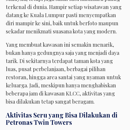
terkenal di dunia. Hampir setiap wisatawan yang
datang ke Kuala Lumpur pasti menyempatkan
diri mampir ke sini, baik untuk berfoto maupun
sekadar menikmati suasana kota yang modern.
Yang membuat kawasan ini semakin menarik,
bukan hanya gedungnya saja yang menjadi daya
tarik. Di sekitarnya terdapat taman kota yang
luas, pusat perbelanjaan, berbagai pilihan
restoran, hingga area santai yang nyaman untuk
keluarga. Jadi, meskipun hanya menghabiskan
beberapa jam di kawasan KLCC, aktivitas yang
bisa dilakukan tetap sangat beragam.
Aktivitas Seru yang Bisa Dilakukan di
Petronas Twin Towers