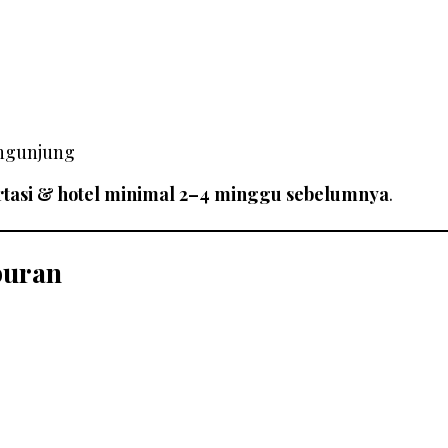
engunjung
rtasi & hotel minimal 2–4 minggu sebelumnya
.
buran