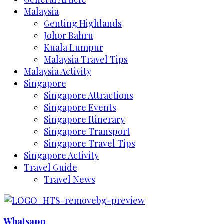
Malaysia
Genting Highlands
Johor Bahru
Kuala Lumpur
Malaysia Travel Tips
Malaysia Activity
Singapore
Singapore Attractions
Singapore Events
Singapore Itinerary
Singapore Transport
Singapore Travel Tips
Singapore Activity
Travel Guide
Travel News
Whatsapp