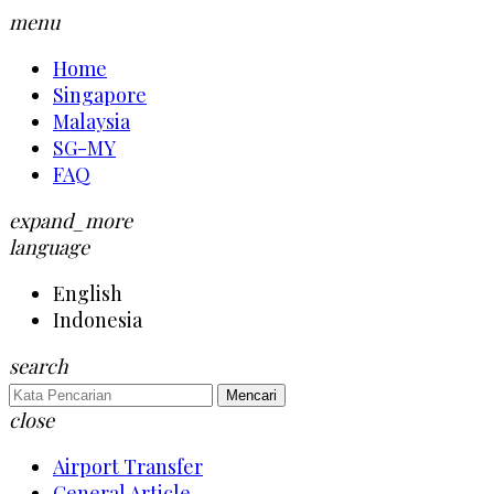
menu
Home
Singapore
Malaysia
SG-MY
FAQ
expand_more
language
English
Indonesia
search
Mencari
close
Airport Transfer
General Article