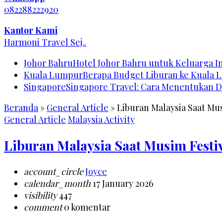
082288222920
Kantor Kami
Harmoni Travel Sej..
Johor Bahru
Hotel Johor Bahru untuk Keluarga 
Kuala Lumpur
Berapa Budget Liburan ke Kuala 
Singapore
Singapore Travel: Cara Menentukan D
Beranda
»
General Article
»
Liburan Malaysia Saat Mus
General Article
Malaysia Activity
Liburan Malaysia Saat Musim Festiv
account_circle
Joyce
calendar_month
17 January 2026
visibility
447
comment
0 komentar