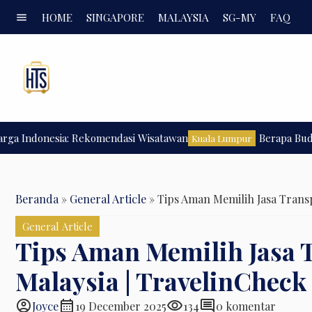
menu
HOME
SINGAPORE
MALAYSIA
SG-MY
FAQ
donesia: Rekomendasi Wisatawan
Berapa Budget Lib
Kuala Lumpur
Beranda
»
General Article
»
Tips Aman Memilih Jasa Trans
General Article
Tips Aman Memilih Jasa 
Malaysia | TravelinCheck
account_circle
calendar_month
visibility
comment
Joyce
19 December 2025
134
0 komentar