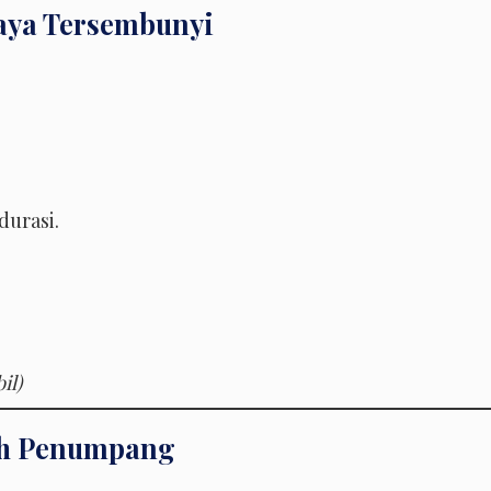
aya Tersembunyi
durasi.
il)
ah Penumpang