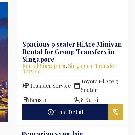
Full
Spacious 9 seater HiAce Minivan
HiA
Nyaman
Rental for Group Transfers in
Ser
Singapore
for
,
Rental
Rental Singapura
,
Singapore Transfer
Kual
Service
Mala
Starex /
Toyota Hi Ace 9
auto_transmission
calendar_month
auto_transmission
Transfer Service
T
Seater
local_gas_station
airline_seat_recline_extra
local_gas_station
Bensin
8 Kursi
B
perm_phone_msg
expand_circle_right
perm_phone_msg
Lihat Detail
Pencarian yang lain