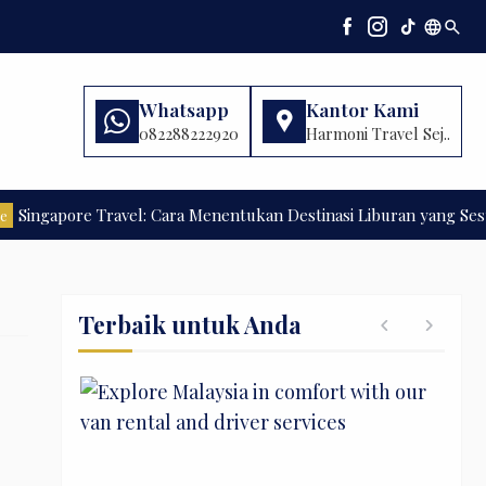
language
search
Whatsapp
Kantor Kami
082288222920
Harmoni Travel Sej..
pore Travel: Cara Menentukan Destinasi Liburan yang Sesuai Ang
Terbaik untuk Anda