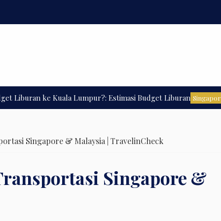
uran ke Kuala Lumpur?: Estimasi Budget Liburan
Singa
Singapore
portasi Singapore & Malaysia | TravelinCheck
Transportasi Singapore &