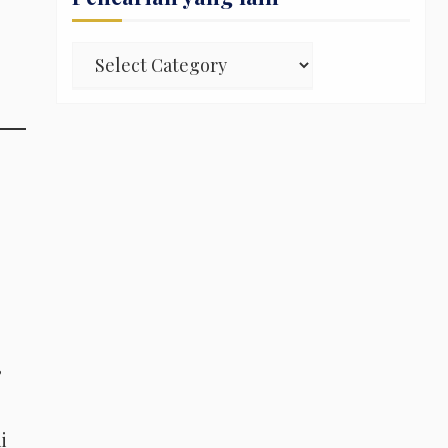
Pencarian
yang
lain
,
i