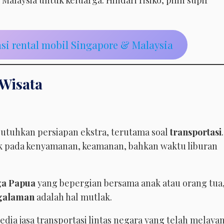
alaysia untuk keluarga. Hindari risiko, pilih supir
si rental mobil Singapore & Malaysia
 Wisata
tuhkan persiapan ekstra, terutama soal
transportasi
.
ak pada kenyamanan, keamanan, bahkan waktu liburan
ga Papua
yang bepergian bersama anak atau orang tua
ngalaman
adalah hal mutlak.
edia jasa transportasi lintas negara yang telah melayan